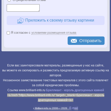
Приложить к своему отзыву картинки
Я согласен с
условиями размещения отзыва
Отправить
Если вас заинтересовали материалы, размещенные у нас на сайте,
вы можете их скопировать и разместить предлагаемую активную ссылку на
авторов.
Незаконное заимствование текстовых материалов с этого сайта повлечет
за собой юридические проблемы.
Cсылка www.brilliant-info.ru
Бриллиант - король драгоценных камней
<a href="https://www.brilliant-info.ru" target=_blank>Бриллиант - король
драгоценных камней</a>
E-mail
c Brilliant-info.ru 2006—
2026