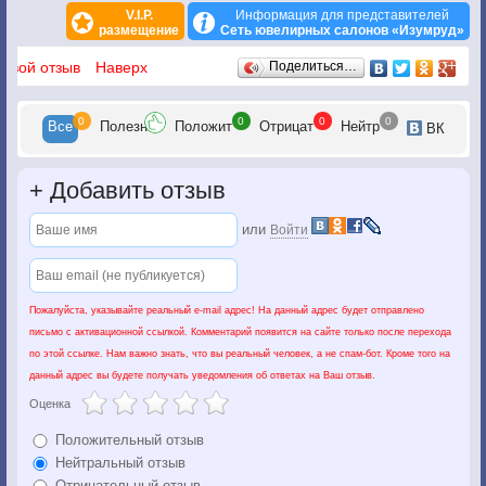
V.I.P.
Информация для представителей
размещение
Сеть ювелирных салонов «Изумруд»
Отзывы
 свой отзыв
Наверх
Поделиться…
0
0
0
0
Все
Полезн
Положит
Отрицат
Нейтр
ВК
+
Добавить отзыв
или
Войти
Пожалуйста, указывайте реальный e-mail адрес! На данный адрес будет отправлено
письмо с активационной ссылкой. Комментарий появится на сайте только после перехода
по этой ссылке. Нам важно знать, что вы реальный человек, а не спам-бот. Кроме того на
данный адрес вы будете получать уведомления об ответах на Ваш отзыв.
Оценка
Положительный отзыв
Нейтральный отзыв
Отрицательный отзыв