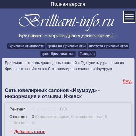
Полная версия
Бриллиант-новости
цены на бриллианты
чистота бриллиантов
цвет бриллиантов
Галерея
Бриллиант – король драгоценных камней
»
Где купить украшения из
бриллиантов
»
Ижевск
»
Сеть ювелирных салонов «Изумруд»
Вход
Сеть ювелирных салонов «Изумруд» -
информация и отзывы. Ижевск
Рейтинг
0(0)
Отзывов
0
(
0 положительных
,
0 отрицательных
,
0
нейтральных
)
+
Добавить отзыв