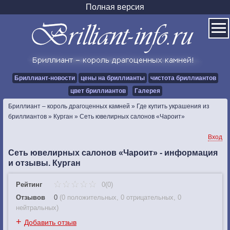
Полная версия
Бриллиант-новости
цены на бриллианты
чистота бриллиантов
цвет бриллиантов
Галерея
Бриллиант – король драгоценных камней
»
Где купить украшения из
бриллиантов
»
Курган
»
Сеть ювелирных салонов «Чароит»
Вход
Сеть ювелирных салонов «Чароит» - информация
и отзывы. Курган
Рейтинг
0(0)
Отзывов
0
(
0 положительных
,
0 отрицательных
,
0
нейтральных
)
+
Добавить отзыв