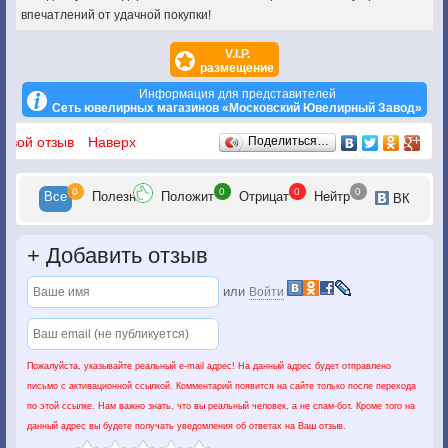
впечатлений от удачной покупки!
V.I.P.
размещение
Информация для представителей
Сеть ювелирных магазинов «Московский Ювелирный Завод»
Отзывы
 свой отзыв
Наверх
Поделиться…
0
0
0
0
Все
Полезн
Положит
Отрицат
Нейтр
ВК
+
Добавить отзыв
или
Войти
Пожалуйста, указывайте реальный e-mail адрес! На данный адрес будет отправлено
письмо с активационной ссылкой. Комментарий появится на сайте только после перехода
по этой ссылке. Нам важно знать, что вы реальный человек, а не спам-бот. Кроме того на
данный адрес вы будете получать уведомления об ответах на Ваш отзыв.