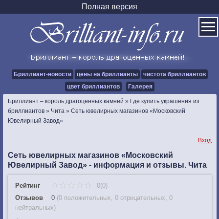
Полная версия
Бриллиант-новости
цены на бриллианты
чистота бриллиантов
цвет бриллиантов
Галерея
Бриллиант – король драгоценных камней
»
Где купить украшения из
бриллиантов
»
Чита
»
Сеть ювелирных магазинов «Московский
Ювелирный Завод»
Вход
Сеть ювелирных магазинов «Московский
Ювелирный Завод» - информация и отзывы. Чита
Рейтинг
0(0)
Отзывов
0
(
0 положительных
,
0 отрицательных
,
0
нейтральных
)