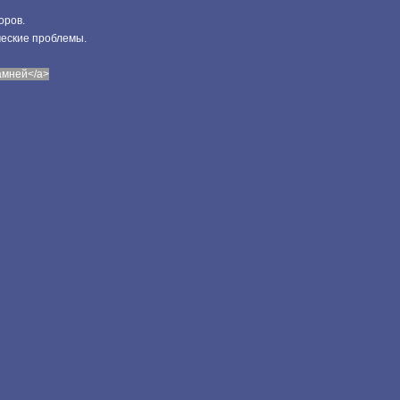
оров.
ческие проблемы.
камней</a>