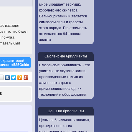
мире украшает верхушку
королевского скипетра
Великобритании и является
символом силы и красоты
ас вас ждет
этого народа. Его стоимость
ет то, что будет
эквивалентна 94 тоннам
 покупка
золота.
упатель был
Смоленские бриллианты
редставителей
зинов «585Gold»
Смоленские бриллианты - это
уникальные якутские камни,
произведенные только из
…
алмазного сырья с
применением последних
К
технологий и оборудования.
Цены на бриллианты
Цены на бриллианты зависят,
прежде всего, от их
качественных параметров, и