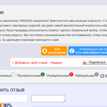
ие
х магазинов «585Gold» предлагает Вам посетить мир роскоши и красоты. У н
ртимент ювелирных изделий, где даже самый взыскательный покупатель найд
вкусу. Наши продавцы-консультанты помогут сделать правильный выбор, чтобы
 только радость. Мы постоянно улучшаем качество обслуживания, чтобы пок
н. За удачными покупками приходите к нам!
V.I.P.
Информация для п
размещение
Сеть ювелирных мага
+
Добавить свой отзыв
Наверх
Поделиться
0
0
0
олезн
ые
Положит
ельные
Отрицат
ельные
Нейтр
альные
В
ить отзыв