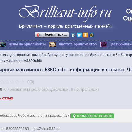
Поделиться…
цены на бриллианты
чистота бриллиантов
цвет брилли
ороль драгоценных камней
»
Где купить украшения из бриллиантов
»
Чебокса
ых магазинов «585Gold»
ирных магазинов «585Gold» - информация и отзывы. 
0(0)
0
(
0 положительных
,
0 отрицательных
,
0 нейтральных
)
ь отзыв
ебоксары, Чебоксары, Ленинградская, 27
посмотреть на карте
ел.: 88005551585, http://Zoloto585.ru