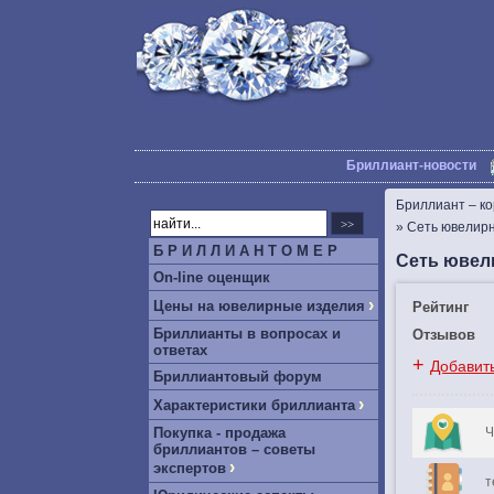
Бриллиант-новости
Бриллиант – к
»
Сеть ювелирн
Б Р И Л Л И А Н Т О М Е Р
Сеть ювел
On-line оценщик
›
Цены на ювелирные изделия
Рейтинг
Бриллианты в вопросах и
Отзывов
ответах
+
Добавит
Бриллиантовый форум
›
Характеристики бриллианта
Покупка - продажа
Ч
бриллиантов – советы
›
экспертов
т