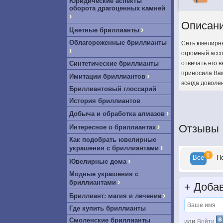
Юридические аспекты
оборота драгоценных камней
›
Описан
›
Цветные бриллианты
Облагороженные бриллианты
Сеть ювелирны
›
огромный ассо
Синтетические бриллианты
отвечать его 
приносила Вам
›
Имитации бриллиантов
всегда доволе
Бриллиантовый глоссарий
История бриллиантов
›
Добыча и обработка алмазов
›
Отзывы
Интересное о бриллиантах
Как подобрать ювелирные
›
украшения с бриллиантами
0
Все
П
›
Ювелирные дома
Модные украшения с
›
бриллиантами
+
Добав
›
Бриллиант: магия и лечение
Где купить бриллианты
Смоленские бриллианты
или
Войти