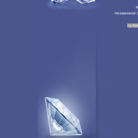
в
Незаконное з
<a hre