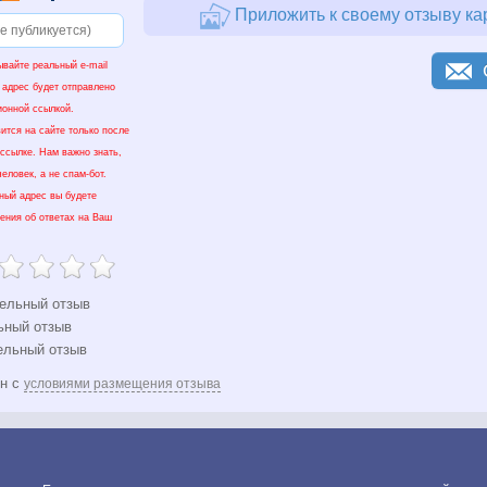
Приложить к своему отзыву ка
ывайте реальный e-mail
 адрес будет отправлено
ионной ссылкой.
ится на сайте только после
 ссылке. Нам важно знать,
еловек, а не спам-бот.
нный адрес вы будете
ения об ответах на Ваш
ельный отзыв
ьный отзыв
ельный отзыв
ен с
условиями размещения отзыва