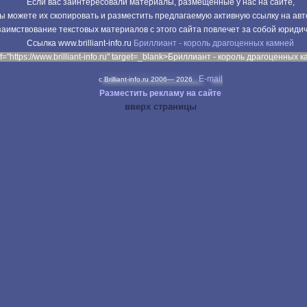
Если вас заинтересовали материалы, размещенные у нас на сайте,
ы можете их скопировать и разместить предлагаемую активную ссылку на авт
аимствование текстовых материалов с этого сайта повлечет за собой юриди
Cсылка www.brilliant-info.ru
Бриллиант - король драгоценных камней
f="https://www.brilliant-info.ru" target=_blank>Бриллиант - король драгоценных 
E-mail
c Brilliant-info.ru 2006—
2026
Разместить рекламу на сайте
вверх страницы