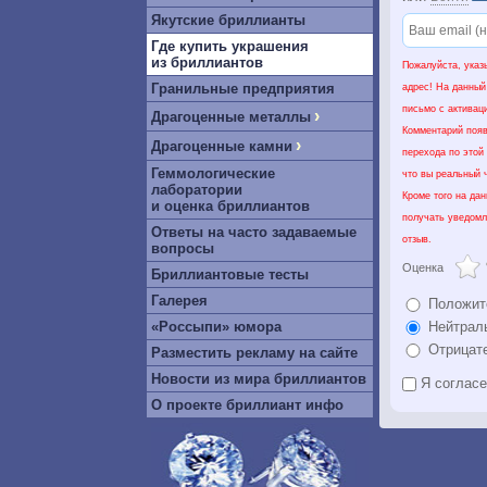
Якутские бриллианты
Где купить украшения
из бриллиантов
Пожалуйста, указ
Гранильные предприятия
адрес! На данный
письмо с активац
›
Драгоценные металлы
Комментарий появ
›
Драгоценные камни
перехода по этой
Геммологические
что вы реальный ч
лаборатории
Кроме того на да
и оценка бриллиантов
получать уведомл
Ответы на часто задаваемые
отзыв.
вопросы
Оценка
Бриллиантовые тесты
Галерея
Положит
«Россыпи» юмора
Нейтрал
Отрицат
Разместить рекламу на сайте
Новости из мира бриллиантов
Я соглас
О проекте бриллиант инфо