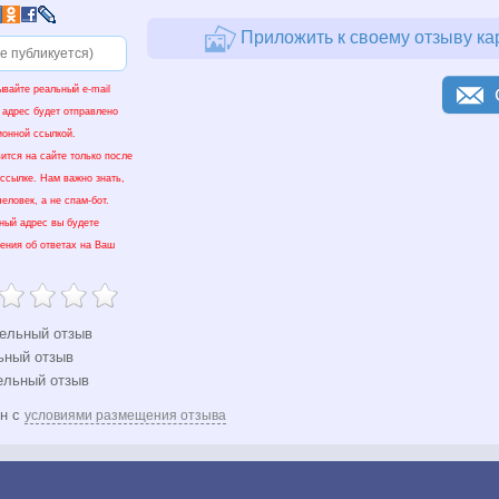
Приложить к своему отзыву ка
ывайте реальный e-mail
 адрес будет отправлено
ионной ссылкой.
ится на сайте только после
 ссылке. Нам важно знать,
еловек, а не спам-бот.
нный адрес вы будете
ения об ответах на Ваш
ельный отзыв
ьный отзыв
ельный отзыв
ен с
условиями размещения отзыва