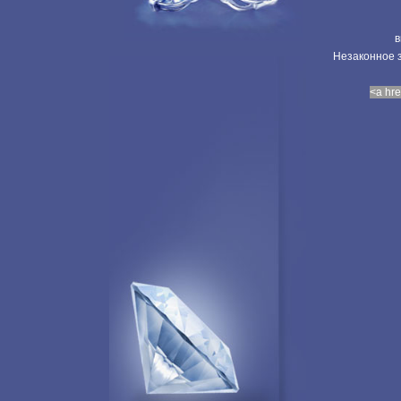
в
Незаконное з
<a hre