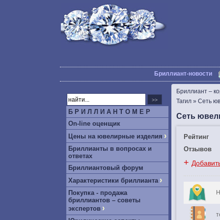
Бриллиант-новости
Бриллиант – к
Тагил
»
Сеть юв
Б Р И Л Л И А Н Т О М Е Р
Сеть ювел
On-line оценщик
›
Цены на ювелирные изделия
Рейтинг
Бриллианты в вопросах и
Отзывов
ответах
+
Добавит
Бриллиантовый форум
›
Характеристики бриллианта
Покупка - продажа
Н
бриллиантов – советы
›
экспертов
т