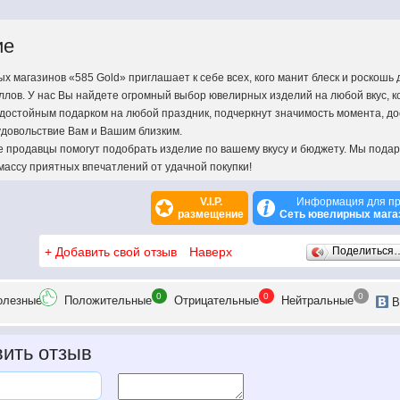
ие
х магазинов «585 Gold» приглашает к себе всех, кого манит блеск и роскошь
ллов. У нас Вы найдете огромный выбор ювелирных изделий на любой вкус, к
достойным подарком на любой праздник, подчеркнут значимость момента, до
удовольствие Вам и Вашим близким.
продавцы помогут подобрать изделие по вашему вкусу и бюджету. Мы пода
массу приятных впечатлений от удачной покупки!
V.I.P.
Информация для пр
размещение
Сеть ювелирных магаз
+
Добавить свой отзыв
Наверх
Поделиться
0
0
0
олезн
ые
Положит
ельные
Отрицат
ельные
Нейтр
альные
В
ить отзыв