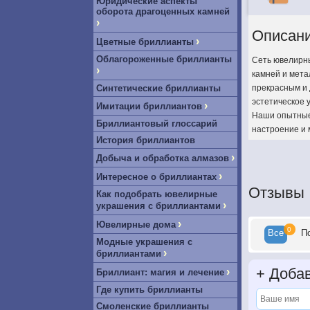
Юридические аспекты
оборота драгоценных камней
›
Описан
›
Цветные бриллианты
Облагороженные бриллианты
Сеть ювелирны
›
камней и мета
Синтетические бриллианты
прекрасным и 
эстетическое 
›
Имитации бриллиантов
Наши опытные 
Бриллиантовый глоссарий
настроение и 
История бриллиантов
›
Добыча и обработка алмазов
›
Интересное о бриллиантах
Отзывы
Как подобрать ювелирные
›
украшения с бриллиантами
›
Ювелирные дома
0
Все
П
Модные украшения с
›
бриллиантами
+
Добав
›
Бриллиант: магия и лечение
Где купить бриллианты
Смоленские бриллианты