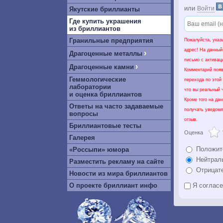
или
Войти
Якутские бриллианты
Где купить украшения
из бриллиантов
Гранильные предприятия
Пожалуйста, указ
адрес! На данный
›
Драгоценные металлы
письмо с активац
›
Драгоценные камни
Комментарий появ
Геммологические
перехода по этой
лаборатории
что вы реальный ч
и оценка бриллиантов
Кроме того на да
Ответы на часто задаваемые
получать уведомл
вопросы
отзыв.
Бриллиантовые тесты
Оценка
Галерея
Положит
«Россыпи» юмора
Нейтрал
Разместить рекламу на сайте
Отрицат
Новости из мира бриллиантов
О проекте бриллиант инфо
Я соглас