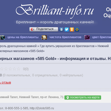
Поделиться…
цены на бриллианты
чистота бриллиантов
цвет брилли
ороль драгоценных камней
»
Где купить украшения из бриллиантов
»
Нижний
елирных магазинов «585 Gold»
ирных магазинов «585 Gold» - информация и отзывы. 
0(0)
0
(
0 положительных
,
0 отрицательных
,
0 нейтральных
)
ь отзыв
ижний Тагил, Нижний Тагил, пр-кт Ленина, 71
посмотреть на карте
ел.: 8-800-555-1-585, http://Zoloto585.ru