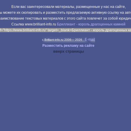
Если вас заинтересовали материалы, размещенные у нас на сайте,
ы можете их скопировать и разместить предлагаемую активную ссылку на авт
аимствование текстовых материалов с этого сайта повлечет за собой юриди
Cсылка www.brilliant-info.ru
Бриллиант - король драгоценных камней
f="https://www.brilliant-info.ru" target=_blank>Бриллиант - король драгоценных 
E-mail
c Brilliant-info.ru 2006—
2026
Разместить рекламу на сайте
вверх страницы