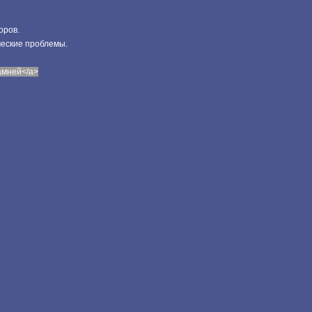
оров.
ческие проблемы.
камней</a>