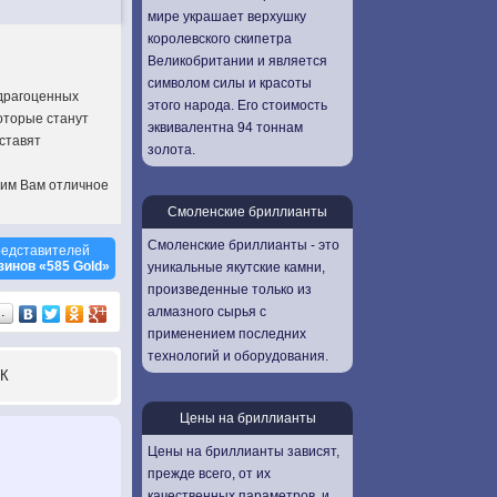
мире украшает верхушку
королевского скипетра
Великобритании и является
символом силы и красоты
 драгоценных
этого народа. Его стоимость
оторые станут
эквивалентна 94 тоннам
ставят
золота.
рим Вам отличное
Смоленские бриллианты
Смоленские бриллианты - это
едставителей
инов «585 Gold»
уникальные якутские камни,
произведенные только из
алмазного сырья с
…
применением последних
технологий и оборудования.
К
Цены на бриллианты
Цены на бриллианты зависят,
прежде всего, от их
качественных параметров, и