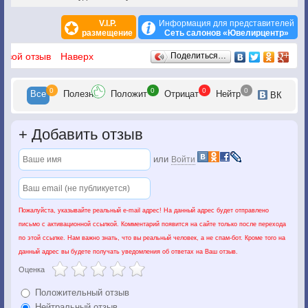
V.I.P.
Информация для представителей
размещение
Сеть салонов «Ювелирцентр»
Отзывы
 свой отзыв
Наверх
Поделиться…
0
0
0
0
Все
Полезн
Положит
Отрицат
Нейтр
ВК
+
Добавить отзыв
или
Войти
Пожалуйста, указывайте реальный e-mail адрес! На данный адрес будет отправлено
письмо с активационной ссылкой. Комментарий появится на сайте только после перехода
по этой ссылке. Нам важно знать, что вы реальный человек, а не спам-бот. Кроме того на
данный адрес вы будете получать уведомления об ответах на Ваш отзыв.
Оценка
Положительный отзыв
Нейтральный отзыв