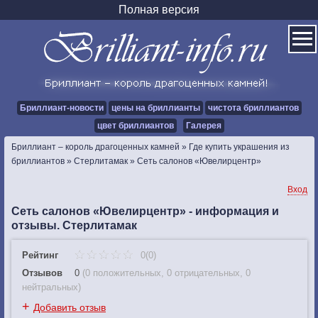
Полная версия
Бриллиант-новости
цены на бриллианты
чистота бриллиантов
цвет бриллиантов
Галерея
Бриллиант – король драгоценных камней
»
Где купить украшения из
бриллиантов
»
Стерлитамак
»
Сеть салонов «Ювелирцентр»
Вход
Сеть салонов «Ювелирцентр» - информация и
отзывы. Стерлитамак
Рейтинг
0(0)
Отзывов
0
(
0 положительных
,
0 отрицательных
,
0
нейтральных
)
+
Добавить отзыв