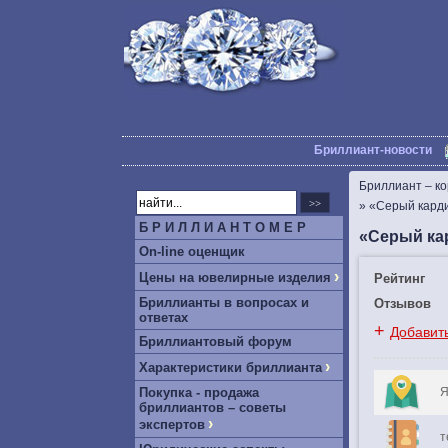
Бриллиант-новости
Бриллиант – к
»
«Серый кард
Б Р И Л Л И А Н Т О М Е Р
«Серый ка
On-line оценщик
›
Цены на ювелирные изделия
Рейтинг
Бриллианты в вопросах и
Отзывов
ответах
+
Добавит
Бриллиантовый форум
›
Характеристики бриллианта
Покупка - продажа
Я
бриллиантов – советы
›
экспертов
т