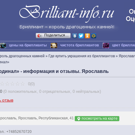
Поделиться…
цены на бриллианты
чистота бриллиантов
цвет брилли
ороль драгоценных камней
»
Где купить украшения из бриллиантов
»
Ярослав
инал»
рдинал» - информация и отзывы. Ярославль
0(0)
0
(
0 положительных
,
0 отрицательных
,
0 нейтральных
)
ь отзыв
рославль, Ярославль, Республиканская, 41
посмотреть на карте
ел.: +74852670720