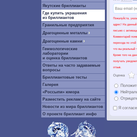
Якутские бриллианты
Где купить украшения
из бриллиантов
Пожалуйста, указ
Гранильные предприятия
адрес! На данный
письмо с активац
›
Драгоценные металлы
Комментарий появ
›
Драгоценные камни
перехода по этой
Геммологические
что вы реальный ч
лаборатории
Кроме того на да
и оценка бриллиантов
получать уведомл
Ответы на часто задаваемые
отзыв.
вопросы
Оценка
Бриллиантовые тесты
Галерея
Положит
«Россыпи» юмора
Нейтрал
Отрицат
Разместить рекламу на сайте
Новости из мира бриллиантов
Я соглас
О проекте бриллиант инфо