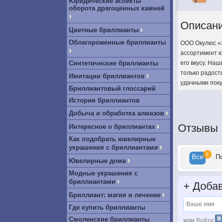
Юридические аспекты
оборота драгоценных камней
›
Описан
›
Цветные бриллианты
Облагороженные бриллианты
ООО Окулюс «З
›
ассортимент ю
Синтетические бриллианты
его вкусу. На
только радост
›
Имитации бриллиантов
удачными поку
Бриллиантовый глоссарий
История бриллиантов
›
Добыча и обработка алмазов
›
Отзывы
Интересное о бриллиантах
Как подобрать ювелирные
›
украшения с бриллиантами
0
Все
П
›
Ювелирные дома
Модные украшения с
›
бриллиантами
+
Добав
›
Бриллиант: магия и лечение
Где купить бриллианты
Смоленские бриллианты
или
Войти