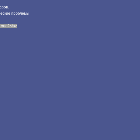
оров.
ческие проблемы.
камней</a>