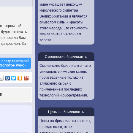
мире украшает верхушку
королевского скипетра
Великобритании и является
символом силы и красоты
дет огромный
этого народа. Его стоимость
 будет отвечать
эквивалентна 94 тоннам
 приносила Вам
золота.
гда доволен. За
Смоленские бриллианты
 представителей
Золотое Руно»
Смоленские бриллианты - это
уникальные якутские камни,
произведенные только из
…
алмазного сырья с
применением последних
К
технологий и оборудования.
Цены на бриллианты
Цены на бриллианты зависят,
прежде всего, от их
качественных параметров, и