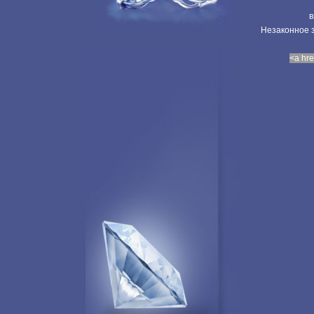
в
Незаконное з
<a hre