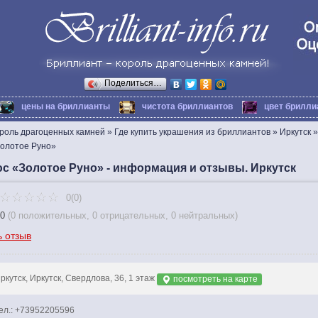
Поделиться…
цены на бриллианты
чистота бриллиантов
цвет брилли
ороль драгоценных камней
»
Где купить украшения из бриллиантов
»
Иркутск
»
олотое Руно»
с «Золотое Руно» - информация и отзывы. Иркутск
0(0)
0
(
0 положительных
,
0 отрицательных
,
0 нейтральных
)
ь отзыв
ркутск, Иркутск, Свердлова, 36, 1 этаж
посмотреть на карте
ел.: +73952205596