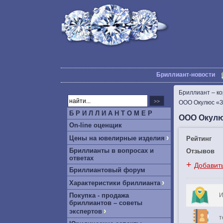
Бриллиант-новости
Бриллиант – к
ООО Окулюс «З
Б Р И Л Л И А Н Т О М Е Р
ООО Окулю
On-line оценщик
›
Цены на ювелирные изделия
Рейтинг
Бриллианты в вопросах и
Отзывов
ответах
+
Добавит
Бриллиантовый форум
›
Характеристики бриллианта
Покупка - продажа
И
бриллиантов – советы
›
экспертов
т