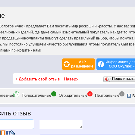
ие
олотое Руно» предлагает Вам посетить мир роскоши и красоты. У нас вас ж
велирных изделий, где даже самый взыскательный покупатель найдет то, что
ши продавцы-консультанты помогут сделать правильный выбор, чтобы покупка
ь. Мы постоянно улучшаем качество обслуживания, чтобы покупатель был все
пками приходите к нам!
V.I.P.
Информация для
размещение
ООО Окулюс «
+
Добавить свой отзыв
Наверх
Поделиться
0
0
0
олезн
ые
Положит
ельные
Отрицат
ельные
Нейтр
альные
В
ить отзыв