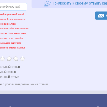
Приложить к своему отзыву ка
ывайте реальный e-mail
 адрес будет отправлено
ионной ссылкой.
ится на сайте только после
 ссылке. Нам важно знать,
еловек, а не спам-бот.
нный адрес вы будете
ения об ответах на Ваш
ельный отзыв
ьный отзыв
ельный отзыв
ен с
условиями размещения отзыва