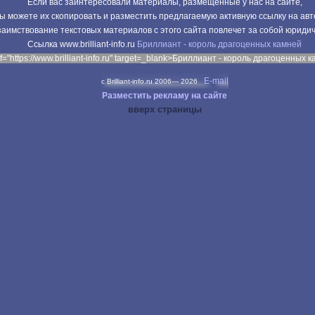
Если вас заинтересовали материалы, размещенные у нас на сайте,
ы можете их скопировать и разместить предлагаемую активную ссылку на авт
аимствование текстовых материалов с этого сайта повлечет за собой юриди
Cсылка www.brilliant-info.ru
Бриллиант - король драгоценных камней
f="https://www.brilliant-info.ru" target=_blank>Бриллиант - король драгоценных 
E-mail
c Brilliant-info.ru 2006—
2026
Разместить рекламу на сайте
вверх страницы