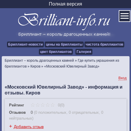
Полная версия
Бриллиант-новости
цены на бриллианты
чистота бриллиантов
цвет бриллиантов
Галерея
Бриллиант – король драгоценных камней
»
Где купить украшения из
бриллиантов
»
Киров
»
«Московский Ювелирный Завод»
Вход
«Московский Ювелирный Завод» - информация и
отзывы. Киров
Рейтинг
0(0)
Отзывов
0
(
0 положительных
,
0 отрицательных
,
0
нейтральных
)
+
Добавить отзыв