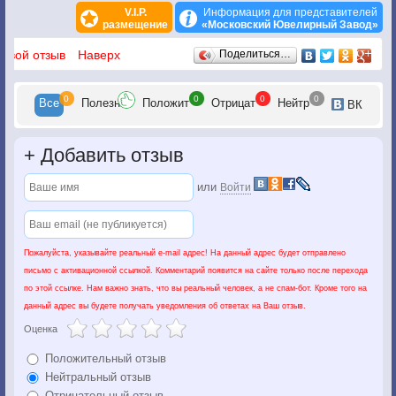
V.I.P.
Информация для представителей
размещение
«Московский Ювелирный Завод»
Отзывы
 свой отзыв
Наверх
Поделиться…
0
0
0
0
Все
Полезн
Положит
Отрицат
Нейтр
ВК
+
Добавить отзыв
или
Войти
Пожалуйста, указывайте реальный e-mail адрес! На данный адрес будет отправлено
письмо с активационной ссылкой. Комментарий появится на сайте только после перехода
по этой ссылке. Нам важно знать, что вы реальный человек, а не спам-бот. Кроме того на
данный адрес вы будете получать уведомления об ответах на Ваш отзыв.
Оценка
Положительный отзыв
Нейтральный отзыв
Отрицательный отзыв