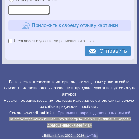
Приложить к своему отзыву картинки
Я согласен с
условиями размещения отзыва
Отправить
Если вас заинтересовали материалы, размещенные у нас на сайте,
вы можете их скопировать и разместить предлагаемую активную ссылку на
авторов.
Незаконное заимствование текстовых материалов с этого сайта повлечет
за собой юридические проблемы.
Cсылка www.brilliant-info.ru
Бриллиант - король драгоценных камней
<a href="https://www.brilliant-info.ru" target=_blank>Бриллиант - король
драгоценных камней</a>
E-mail
c Brilliant-info.ru 2006—
2026