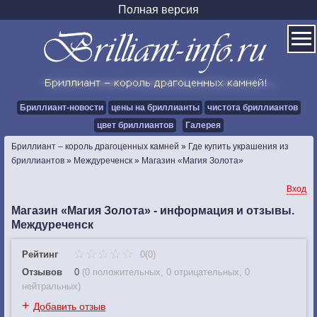
Полная версия
Бриллиант-новости
цены на бриллианты
чистота бриллиантов
цвет бриллиантов
Галерея
Бриллиант – король драгоценных камней
»
Где купить украшения из
бриллиантов
»
Междуреченск
»
Магазин «Магия Золота»
Вход
Магазин «Магия Золота» - информация и отзывы.
Междуреченск
Рейтинг
0(0)
Отзывов
0
(
0 положительных
,
0 отрицательных
,
0
нейтральных
)
+
Добавить отзыв