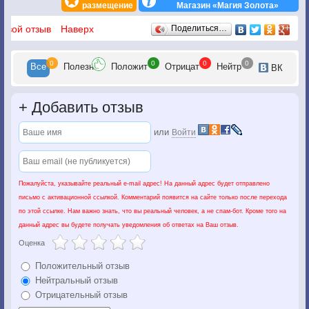
размещение
Магазин «Магия Золота»
Отзывы
 свой отзыв
Наверх
Поделиться…
0
0
0
0
Все
Полезн
Положит
Отрицат
Нейтр
ВК
+
Добавить отзыв
или
Войти
Пожалуйста, указывайте реальный e-mail адрес! На данный адрес будет отправлено
письмо с активационной ссылкой. Комментарий появится на сайте только после перехода
по этой ссылке. Нам важно знать, что вы реальный человек, а не спам-бот. Кроме того на
данный адрес вы будете получать уведомления об ответах на Ваш отзыв.
Оценка
Положительный отзыв
Нейтральный отзыв
Отрицательный отзыв