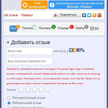
V.I.P.
Информация для представителей
размещение
Магазин «Гемма»
Отзывы
 свой отзыв
Наверх
Поделиться…
0
0
0
0
Все
Полезн
Положит
Отрицат
Нейтр
ВК
+
Добавить отзыв
или
Войти
Пожалуйста, указывайте реальный e-mail адрес! На данный адрес будет отправлено
письмо с активационной ссылкой. Комментарий появится на сайте только после перехода
по этой ссылке. Нам важно знать, что вы реальный человек, а не спам-бот. Кроме того на
данный адрес вы будете получать уведомления об ответах на Ваш отзыв.
Оценка
Положительный отзыв
Нейтральный отзыв
Отрицательный отзыв