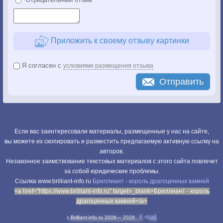
Приложить к своему отзыву картинки
Я согласен с
условиями размещения отзыва
Отправить
Если вас заинтересовали материалы, размещенные у нас на сайте,
вы можете их скопировать и разместить предлагаемую активную ссылку на
авторов.
Незаконное заимствование текстовых материалов с этого сайта повлечет
за собой юридические проблемы.
Cсылка www.brilliant-info.ru
Бриллиант - король драгоценных камней
<a href="https://www.brilliant-info.ru" target=_blank>Бриллиант - король
драгоценных камней</a>
E-mail
c Brilliant-info.ru 2006—
2026