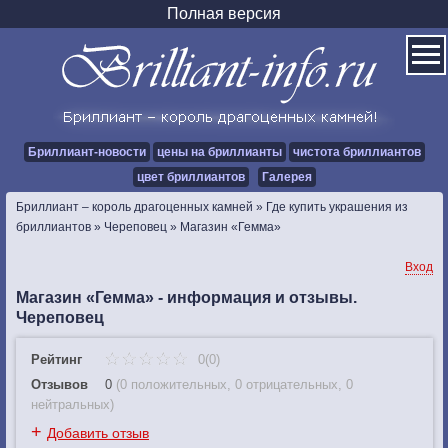
Полная версия
Бриллиант-новости
цены на бриллианты
чистота бриллиантов
цвет бриллиантов
Галерея
Бриллиант – король драгоценных камней
»
Где купить украшения из
бриллиантов
»
Череповец
»
Магазин «Гемма»
Вход
Магазин «Гемма» - информация и отзывы.
Череповец
Рейтинг
0(0)
Отзывов
0
(
0 положительных
,
0 отрицательных
,
0
нейтральных
)
+
Добавить отзыв