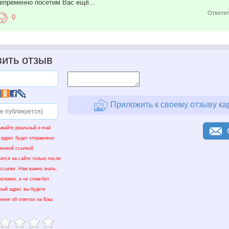
Непременно посетим Вас ещё...
Ответит
0
ить отзыв
Приложить к своему отзыву ка
ывайте реальный e-mail
 адрес будет отправлено
ионной ссылкой.
ится на сайте только после
 ссылке. Нам важно знать,
еловек, а не спам-бот.
нный адрес вы будете
ения об ответах на Ваш