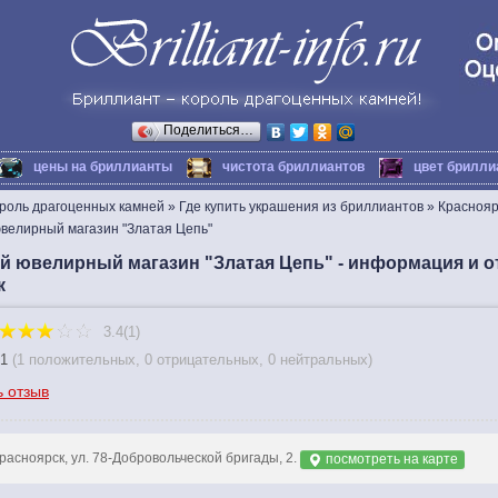
Поделиться…
цены на бриллианты
чистота бриллиантов
цвет брилли
ороль драгоценных камней
»
Где купить украшения из бриллиантов
»
Краснояр
велирный магазин "Златая Цепь"
 ювелирный магазин "Златая Цепь" - информация и о
к
3.4(1)
1
(
1 положительных
,
0 отрицательных
,
0 нейтральных
)
ь отзыв
расноярск, ул. 78-Добровольческой бригады, 2.
посмотреть на карте