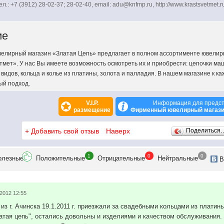
ел.: +7 (3912) 28-02-37; 28-02-40, email: adu@knfmp.ru, http://www.krastsvetmet.r
ие
елирный магазин «Златая Цепь» предлагает в полном ассортименте ювелир
мет». У нас Вы имеете возможность осмотреть их и приобрести: цепочки маш
 видов, кольца и колье из платины, золота и палладия. В нашем магазине к к
ый подход.
V.I.P.
Информация для предс
размещение
Фирменный ювелирный магази
+
Добавить свой отзыв
Наверх
Поделиться
1
0
0
олезн
ые
Положит
ельные
Отрицат
ельные
Нейтр
альные
В
.2012 12:55
из г. Ачинска 19.1.2011 г. приезжали за свадебными кольцами из плати
атая цепь", остались довольны и изделиями и качеством обслуживания