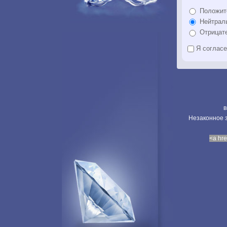
Положит
Нейтрал
Отрицат
Я соглас
в
Незаконное з
<a hre