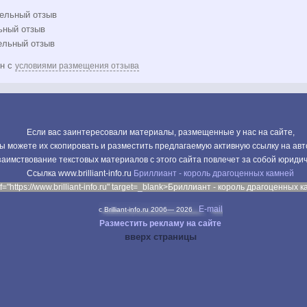
ельный отзыв
ьный отзыв
ельный отзыв
ен с
условиями размещения отзыва
Если вас заинтересовали материалы, размещенные у нас на сайте,
ы можете их скопировать и разместить предлагаемую активную ссылку на авт
аимствование текстовых материалов с этого сайта повлечет за собой юриди
Cсылка www.brilliant-info.ru
Бриллиант - король драгоценных камней
f="https://www.brilliant-info.ru" target=_blank>Бриллиант - король драгоценных 
E-mail
c Brilliant-info.ru 2006—
2026
Разместить рекламу на сайте
вверх страницы