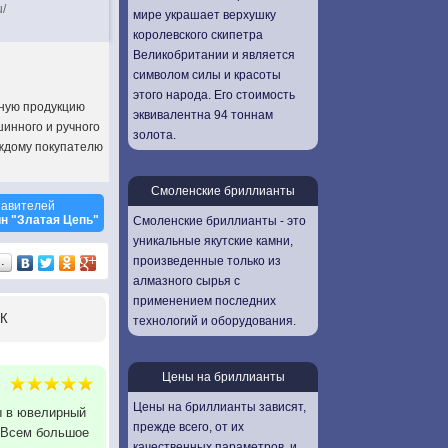
u/
мире украшает верхушку
королевского скипетра
Великобритании и является
символом силы и красоты
этого народа. Его стоимость
ную продукцию
эквивалентна 94 тоннам
инного и ручного
золота.
аждому покупателю
Смоленские бриллианты
тавителей
н "Златая Цепь"
Смоленские бриллианты - это
уникальные якутские камни,
произведенные только из
…
алмазного сырья с
применением последних
К
технологий и оборудования.
Цены на бриллианты
Цены на бриллианты зависят,
ны в ювелирный
прежде всего, от их
. Всем большое
качественных параметров, и