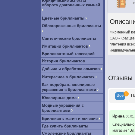
Юридические аспекты
т
оборота драгоценных камней
›
›
Цветные бриллианты
Описан
Облагороженные бриллианты
›
Фирменный юв
Синтетические бриллианты
ОАО «Красцвет
плетения всех
›
Имитации бриллиантов
индивидуальн
Бриллиантовый глоссарий
История бриллиантов
›
Добыча и обработка алмазов
›
Отзывы
Интересное о бриллиантах
Как подобрать ювелирные
›
украшения с бриллиантами
1
Все
П
›
Ювелирные дома
Модные украшения с
›
бриллиантами
Ирина
08.01
›
Бриллиант: магия и лечение
Специально 
Где купить бриллианты
магазин "Зл
Смоленские бриллианты