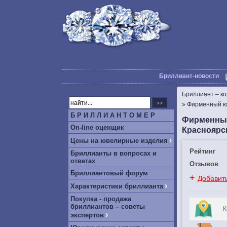
Бриллиант-новости
Бриллиант – к
»
Фирменный ю
Б Р И Л Л И А Н Т О М Е Р
Фирменный
On-line оценщик
Красноярс
›
Цены на ювелирные изделия
Рейтинг
Бриллианты в вопросах и
ответах
Отзывов
Бриллиантовый форум
+
Добавит
›
Характеристики бриллианта
Покупка - продажа
бриллиантов – советы
К
›
экспертов