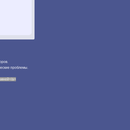
оров.
ческие проблемы.
камней</a>