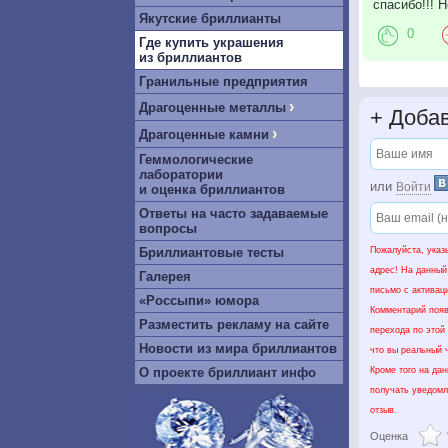
спасибо!!! 
Якутские бриллианты
0
Где купить украшения
из бриллиантов
Гранильные предприятия
›
Драгоценные металлы
+
Добав
›
Драгоценные камни
Геммологические
лаборатории
или
Войти
и оценка бриллиантов
Ответы на часто задаваемые
вопросы
Бриллиантовые тесты
Пожалуйста, указ
адрес! На данный
Галерея
письмо с активац
«Россыпи» юмора
Комментарий появ
Разместить рекламу на сайте
перехода по этой
Новости из мира бриллиантов
что вы реальный ч
О проекте бриллиант инфо
Кроме того на да
получать уведомл
отзыв.
Оценка