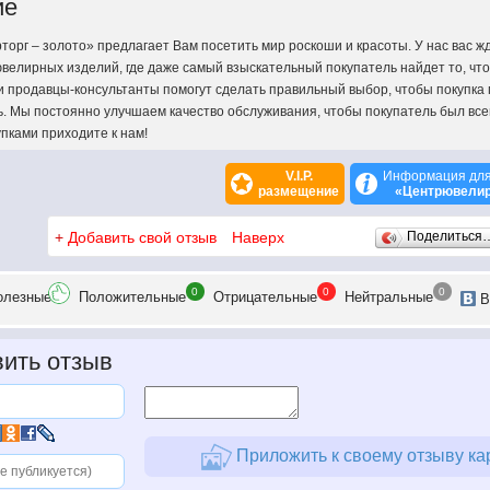
ие
орг – золото» предлагает Вам посетить мир роскоши и красоты. У нас вас ж
велирных изделий, где даже самый взыскательный покупатель найдет то, что
ши продавцы-консультанты помогут сделать правильный выбор, чтобы покупка
ь. Мы постоянно улучшаем качество обслуживания, чтобы покупатель был все
пками приходите к нам!
V.I.P.
Информация для
размещение
«Центрювелир
+
Добавить свой отзыв
Наверх
Поделиться
0
0
0
олезн
ые
Положит
ельные
Отрицат
ельные
Нейтр
альные
В
ить отзыв
Приложить к своему отзыву ка