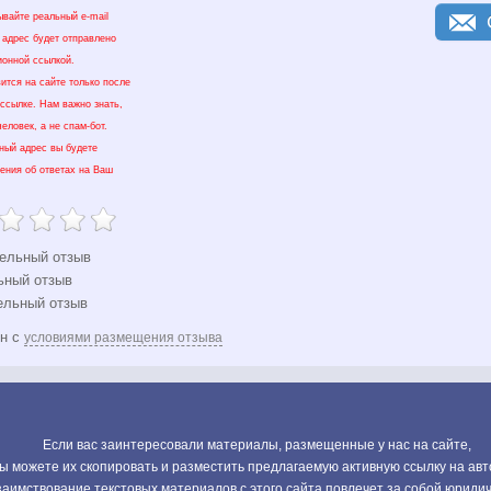
ывайте реальный e-mail
 адрес будет отправлено
ионной ссылкой.
ится на сайте только после
 ссылке. Нам важно знать,
еловек, а не спам-бот.
нный адрес вы будете
ения об ответах на Ваш
ельный отзыв
ьный отзыв
ельный отзыв
ен с
условиями размещения отзыва
Если вас заинтересовали материалы, размещенные у нас на сайте,
ы можете их скопировать и разместить предлагаемую активную ссылку на авт
аимствование текстовых материалов с этого сайта повлечет за собой юриди