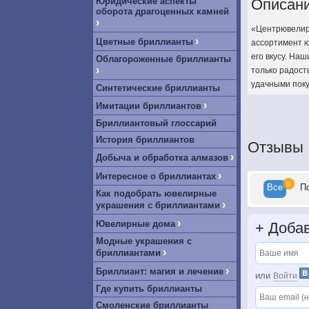
Юридические аспекты
Описан
оборота драгоценных камней
›
«Центрювелирт
›
Цветные бриллианты
ассортимент ю
его вкусу. На
Облагороженные бриллианты
›
только радост
удачными поку
Синтетические бриллианты
›
Имитации бриллиантов
Бриллиантовый глоссарий
История бриллиантов
Отзывы
›
Добыча и обработка алмазов
›
Интересное о бриллиантах
0
Все
П
Как подобрать ювелирные
›
украшения с бриллиантами
›
Ювелирные дома
+
Добав
Модные украшения с
›
бриллиантами
›
Бриллиант: магия и лечение
или
Войти
Где купить бриллианты
Смоленские бриллианты