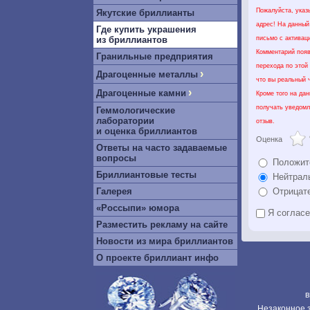
Пожалуйста, указ
Якутские бриллианты
адрес! На данный
Где купить украшения
письмо с активац
из бриллиантов
Комментарий появ
Гранильные предприятия
перехода по этой
›
Драгоценные металлы
что вы реальный ч
›
Драгоценные камни
Кроме того на да
получать уведомл
Геммологические
лаборатории
отзыв.
и оценка бриллиантов
Оценка
Ответы на часто задаваемые
вопросы
Положит
Бриллиантовые тесты
Нейтрал
Галерея
Отрицат
«Россыпи» юмора
Я соглас
Разместить рекламу на сайте
Новости из мира бриллиантов
О проекте бриллиант инфо
в
Незаконное з