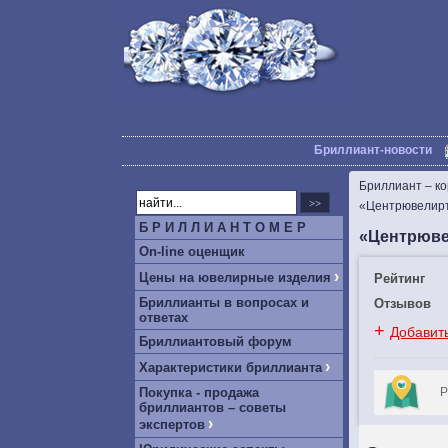
Бриллиант-новости
Бриллиант – к
«Центрювелирт
Б Р И Л Л И А Н Т О М Е Р
«Центрюве
On-line оценщик
›
Цены на ювелирные изделия
Рейтинг
Бриллианты в вопросах и
Отзывов
ответах
+
Добавит
Бриллиантовый форум
›
Характеристики бриллианта
Покупка - продажа
Р
бриллиантов – советы
›
экспертов