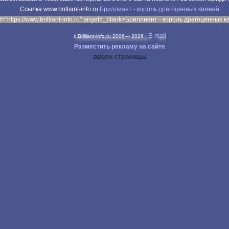
Cсылка www.brilliant-info.ru
Бриллиант - король драгоценных камней
f="https://www.brilliant-info.ru" target=_blank>Бриллиант - король драгоценных 
E-mail
c Brilliant-info.ru 2006—
2026
Разместить рекламу на сайте
вверх страницы