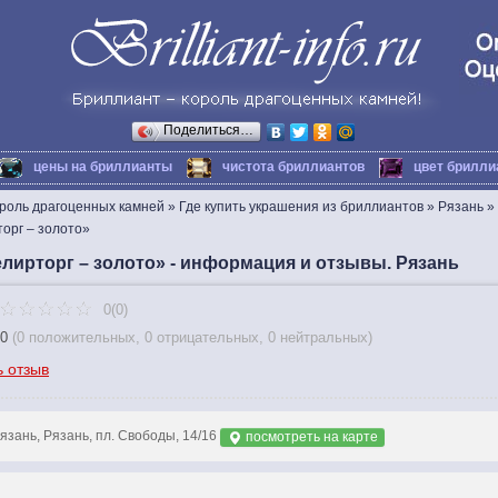
Поделиться…
цены на бриллианты
чистота бриллиантов
цвет брилли
ороль драгоценных камней
»
Где купить украшения из бриллиантов
»
Рязань
»
орг – золото»
лирторг – золото» - информация и отзывы. Рязань
0(0)
0
(
0 положительных
,
0 отрицательных
,
0 нейтральных
)
ь отзыв
язань, Рязань, пл. Свободы, 14/16
посмотреть на карте