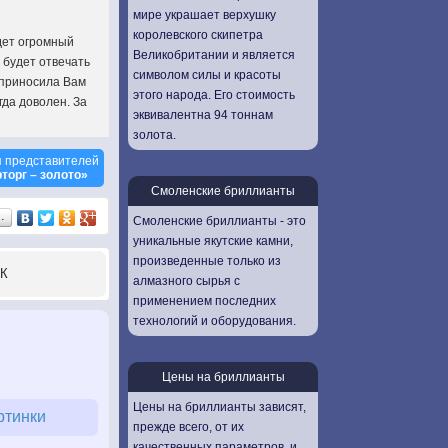
мире украшает верхушку
королевского скипетра
дет огромный
Великобритании и является
 будет отвечать
символом силы и красоты
 приносила Вам
этого народа. Его стоимость
гда доволен. За
эквивалентна 94 тоннам
золота.
 представителей
торг – золото»
Смоленские бриллианты
…
Смоленские бриллианты - это
уникальные якутские камни,
произведенные только из
К
алмазного сырья с
применением последних
технологий и оборудования.
Цены на бриллианты
Цены на бриллианты зависят,
ртинки
прежде всего, от их
качественных параметров, и