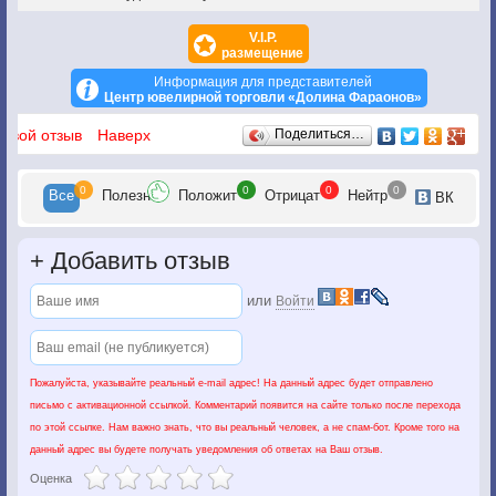
V.I.P.
размещение
Информация для представителей
Центр ювелирной торговли «Долина Фараонов»
Отзывы
 свой отзыв
Наверх
Поделиться…
0
0
0
0
Все
Полезн
Положит
Отрицат
Нейтр
ВК
+
Добавить отзыв
или
Войти
Пожалуйста, указывайте реальный e-mail адрес! На данный адрес будет отправлено
письмо с активационной ссылкой. Комментарий появится на сайте только после перехода
по этой ссылке. Нам важно знать, что вы реальный человек, а не спам-бот. Кроме того на
данный адрес вы будете получать уведомления об ответах на Ваш отзыв.
Оценка