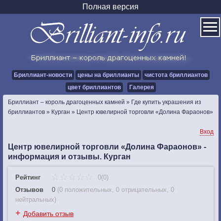
Полная версия
Бриллиант-новости
цены на бриллианты
чистота бриллиантов
цвет бриллиантов
Галерея
Бриллиант – король драгоценных камней
»
Где купить украшения из
бриллиантов
»
Курган
»
Центр ювелирной торговли «Долина Фараонов»
Вход
Центр ювелирной торговли «Долина Фараонов» -
информация и отзывы. Курган
Рейтинг
0(0)
Отзывов
0
(
0 положительных
,
0 отрицательных
,
0
нейтральных
)
+
Добавить отзыв