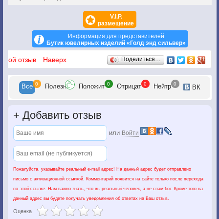
V.I.P.
размещение
Информация для представителей
Бутик ювелирных изделий «Голд энд сильвер»
Отзывы
 свой отзыв
Наверх
Поделиться…
0
0
0
0
Все
Полезн
Положит
Отрицат
Нейтр
ВК
+
Добавить отзыв
или
Войти
Пожалуйста, указывайте реальный e-mail адрес! На данный адрес будет отправлено
письмо с активационной ссылкой. Комментарий появится на сайте только после перехода
по этой ссылке. Нам важно знать, что вы реальный человек, а не спам-бот. Кроме того на
данный адрес вы будете получать уведомления об ответах на Ваш отзыв.
Оценка