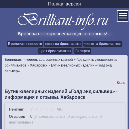
Полная версия
Бриллиант-новости
цены на бриллианты
чистота бриллиантов
цвет бриллиантов
Галерея
Бриллиант – король драгоценных камней
»
Где купить украшения из
бриллиантов
»
Хабаровск
»
Бутик ювелирных изделий «Голд энд
сильвер»
Вход
Бутик ювелирных изделий «Голд энд сильвер» -
информация и отзывы. Хабаровск
Рейтинг
0(0)
Отзывов
0
(
0 положительных
,
0 отрицательных
,
0
нейтральных
)