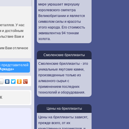
мире украшает верхушку
королевского скипетра
Великобритании и является
символом силы и красоты
металлов. У нас
этого народа. Его стоимость
м и достойным
эквивалентна 94 тоннам
ольствие Вам и
золота.
рим Вам отличное
Смоленские бриллианты
Смоленские бриллианты - это
 представителей
«Аркада»
уникальные якутские камни,
произведенные только из
алмазного сырья с
…
применением последних
технологий и оборудования.
К
Цены на бриллианты
Цены на бриллианты зависят,
прежде всего, от их
качественных параметров, и