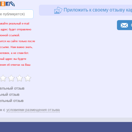
Приложить к своему отзыву ка
ывайте реальный e-mail
 адрес будет отправлено
ионной ссылкой.
ится на сайте только после
 ссылке. Нам важно знать,
еловек, а не спам-бот.
нный адрес вы будете
ения об ответах на Ваш
ельный отзыв
ьный отзыв
ельный отзыв
ен с
условиями размещения отзыва