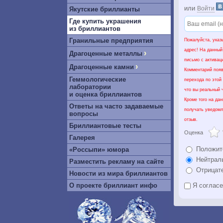
или
Войти
Якутские бриллианты
Где купить украшения
из бриллиантов
Гранильные предприятия
Пожалуйста, указ
адрес! На данный
›
Драгоценные металлы
письмо с активац
›
Драгоценные камни
Комментарий появ
Геммологические
перехода по этой
лаборатории
что вы реальный ч
и оценка бриллиантов
Кроме того на да
Ответы на часто задаваемые
получать уведомл
вопросы
отзыв.
Бриллиантовые тесты
Оценка
Галерея
Положит
«Россыпи» юмора
Нейтрал
Разместить рекламу на сайте
Отрицат
Новости из мира бриллиантов
О проекте бриллиант инфо
Я соглас