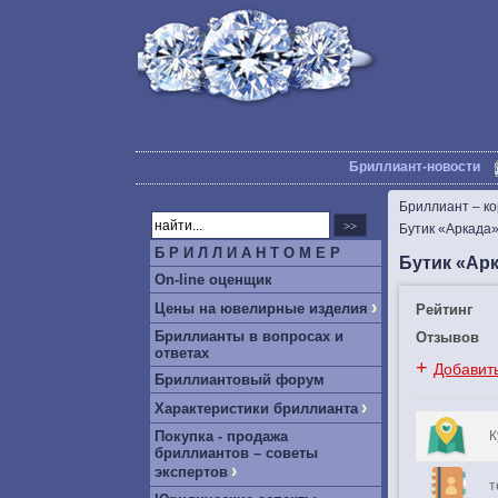
Бриллиант-новости
Бриллиант – к
Бутик «Аркада
Б Р И Л Л И А Н Т О М Е Р
Бутик «Арк
On-line оценщик
›
Цены на ювелирные изделия
Рейтинг
Бриллианты в вопросах и
Отзывов
ответах
+
Добавит
Бриллиантовый форум
›
Характеристики бриллианта
Покупка - продажа
К
бриллиантов – советы
›
экспертов
т