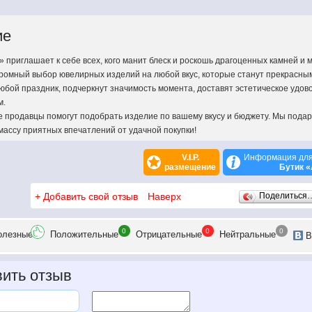
ие
» приглашает к себе всех, кого манит блеск и роскошь драгоценных камней и 
ромный выбор ювелирных изделий на любой вкус, которые станут прекрасны
юбой праздник, подчеркнут значимость момента, доставят эстетическое удов
м.
продавцы помогут подобрать изделие по вашему вкусу и бюджету. Мы пода
массу приятных впечатлений от удачной покупки!
V.I.P.
Информация для
размещение
Бутик 
+
Добавить свой отзыв
Наверх
Поделиться
0
0
0
олезн
ые
Положит
ельные
Отрицат
ельные
Нейтр
альные
В
ить отзыв