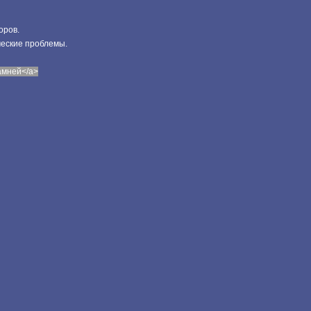
оров.
ческие проблемы.
камней</a>