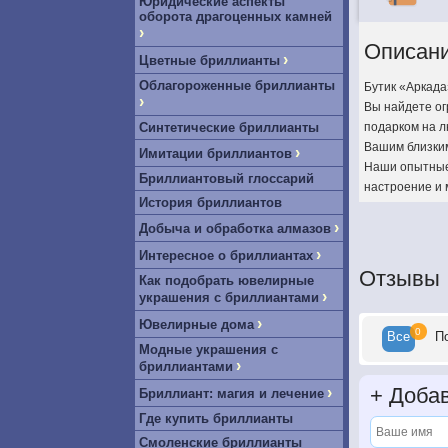
Юридические аспекты
оборота драгоценных камней
›
Описан
›
Цветные бриллианты
Облагороженные бриллианты
Бутик «Аркада
›
Вы найдете ог
Синтетические бриллианты
подарком на л
Вашим близки
›
Имитации бриллиантов
Наши опытные 
Бриллиантовый глоссарий
настроение и 
История бриллиантов
›
Добыча и обработка алмазов
›
Интересное о бриллиантах
Отзывы
Как подобрать ювелирные
›
украшения с бриллиантами
›
Ювелирные дома
0
Все
П
Модные украшения с
›
бриллиантами
+
Добав
›
Бриллиант: магия и лечение
Где купить бриллианты
Смоленские бриллианты