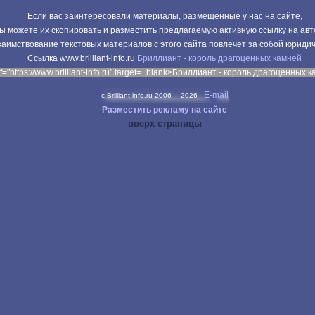
Если вас заинтересовали материалы, размещенные у нас на сайте,
ы можете их скопировать и разместить предлагаемую активную ссылку на авт
аимствование текстовых материалов с этого сайта повлечет за собой юриди
Cсылка www.brilliant-info.ru
Бриллиант - король драгоценных камней
f="https://www.brilliant-info.ru" target=_blank>Бриллиант - король драгоценных 
E-mail
c Brilliant-info.ru 2006—
2026
Разместить рекламу на сайте
вверх страницы