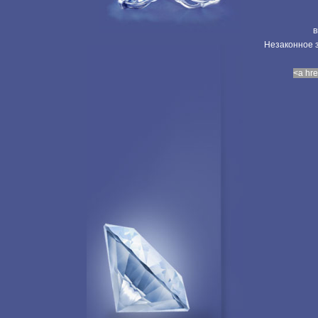
в
Незаконное з
<a hre