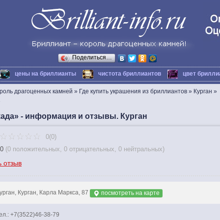
Поделиться…
цены на бриллианты
чистота бриллиантов
цвет брилли
ороль драгоценных камней
»
Где купить украшения из бриллиантов
»
Курган
»
»
ада» - информация и отзывы. Курган
0(0)
0
(
0 положительных
,
0 отрицательных
,
0 нейтральных
)
ь отзыв
урган, Курган, Карла Маркса, 87
посмотреть на карте
ел.: +7(3522)46-38-79