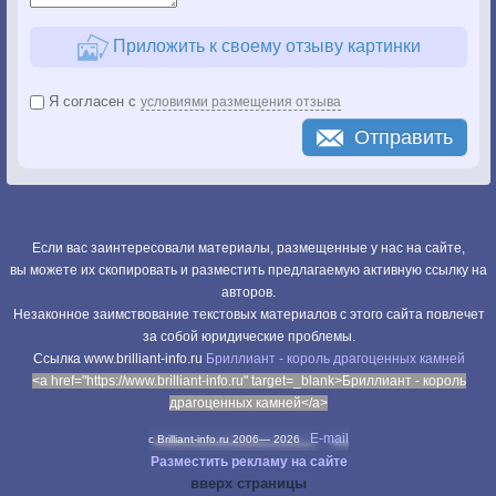
Приложить к своему отзыву картинки
Я согласен с
условиями размещения отзыва
Отправить
Если вас заинтересовали материалы, размещенные у нас на сайте,
вы можете их скопировать и разместить предлагаемую активную ссылку на
авторов.
Незаконное заимствование текстовых материалов с этого сайта повлечет
за собой юридические проблемы.
Cсылка www.brilliant-info.ru
Бриллиант - король драгоценных камней
<a href="https://www.brilliant-info.ru" target=_blank>Бриллиант - король
драгоценных камней</a>
E-mail
c Brilliant-info.ru 2006—
2026
Разместить рекламу на сайте
вверх страницы