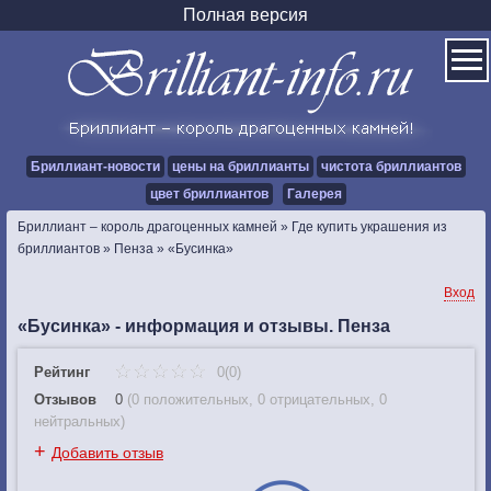
Полная версия
Бриллиант-новости
цены на бриллианты
чистота бриллиантов
цвет бриллиантов
Галерея
Бриллиант – король драгоценных камней
»
Где купить украшения из
бриллиантов
»
Пенза
»
«Бусинка»
Вход
«Бусинка» - информация и отзывы. Пенза
Рейтинг
0(0)
Отзывов
0
(
0 положительных
,
0 отрицательных
,
0
нейтральных
)
+
Добавить отзыв