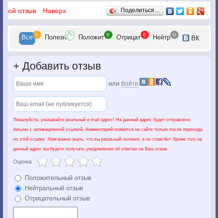
Отзывы
 свой отзыв
Наверх
Поделиться…
0
0
0
0
Все
Полезн
Положит
Отрицат
Нейтр
ВК
+
Добавить отзыв
или
Войти
Пожалуйста, указывайте реальный e-mail адрес! На данный адрес будет отправлено
письмо с активационной ссылкой. Комментарий появится на сайте только после перехода
по этой ссылке. Нам важно знать, что вы реальный человек, а не спам-бот. Кроме того на
данный адрес вы будете получать уведомления об ответах на Ваш отзыв.
Оценка
Положительный отзыв
Нейтральный отзыв
Отрицательный отзыв