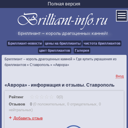
Полная версия
Бриллиант-новости
цены на бриллианты
чистота бриллиантов
цвет бриллиантов
Галерея
Бриллиант – король драгоценных камней
»
Где купить украшения из
бриллиантов
»
Ставрополь
»
«Аврора»
Вход
«Аврора» - информация и отзывы. Ставрополь
Рейтинг
0(0)
Отзывов
0
(
0 положительных
,
0 отрицательных
,
0
нейтральных
)
+
Добавить отзыв