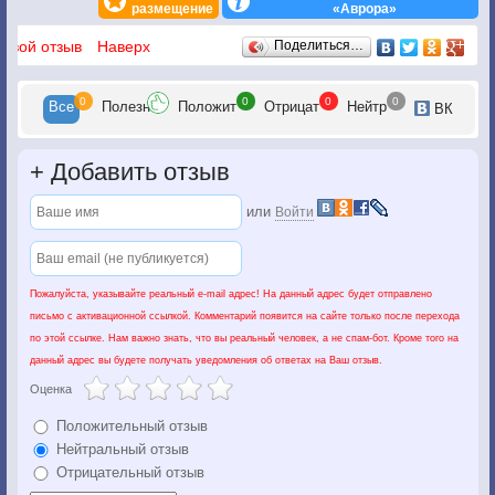
размещение
«Аврора»
Отзывы
 свой отзыв
Наверх
Поделиться…
0
0
0
0
Все
Полезн
Положит
Отрицат
Нейтр
ВК
+
Добавить отзыв
или
Войти
Пожалуйста, указывайте реальный e-mail адрес! На данный адрес будет отправлено
письмо с активационной ссылкой. Комментарий появится на сайте только после перехода
по этой ссылке. Нам важно знать, что вы реальный человек, а не спам-бот. Кроме того на
данный адрес вы будете получать уведомления об ответах на Ваш отзыв.
Оценка
Положительный отзыв
Нейтральный отзыв
Отрицательный отзыв