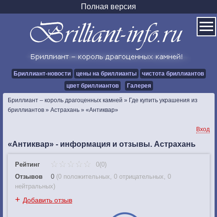
Полная версия
Бриллиант-новости
цены на бриллианты
чистота бриллиантов
цвет бриллиантов
Галерея
Бриллиант – король драгоценных камней
»
Где купить украшения из
бриллиантов
»
Астрахань
»
«Антиквар»
Вход
«Антиквар» - информация и отзывы. Астрахань
Рейтинг
0(0)
Отзывов
0
(
0 положительных
,
0 отрицательных
,
0
нейтральных
)
+
Добавить отзыв