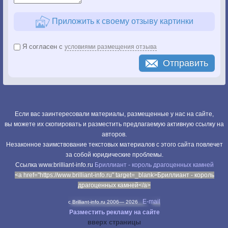
Приложить к своему отзыву картинки
Я согласен с
условиями размещения отзыва
Отправить
Если вас заинтересовали материалы, размещенные у нас на сайте,
вы можете их скопировать и разместить предлагаемую активную ссылку на
авторов.
Незаконное заимствование текстовых материалов с этого сайта повлечет
за собой юридические проблемы.
Cсылка www.brilliant-info.ru
Бриллиант - король драгоценных камней
<a href="https://www.brilliant-info.ru" target=_blank>Бриллиант - король
драгоценных камней</a>
E-mail
c Brilliant-info.ru 2006—
2026
Разместить рекламу на сайте
вверх страницы