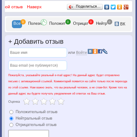
Отзывы
 свой отзыв
Наверх
Поделиться…
0
0
0
0
Все
Полезн
Положит
Отрицат
Нейтр
ВК
+
Добавить отзыв
или
Войти
Пожалуйста, указывайте реальный e-mail адрес! На данный адрес будет отправлено
письмо с активационной ссылкой. Комментарий появится на сайте только после перехода
по этой ссылке. Нам важно знать, что вы реальный человек, а не спам-бот. Кроме того на
данный адрес вы будете получать уведомления об ответах на Ваш отзыв.
Оценка
Положительный отзыв
Нейтральный отзыв
Отрицательный отзыв