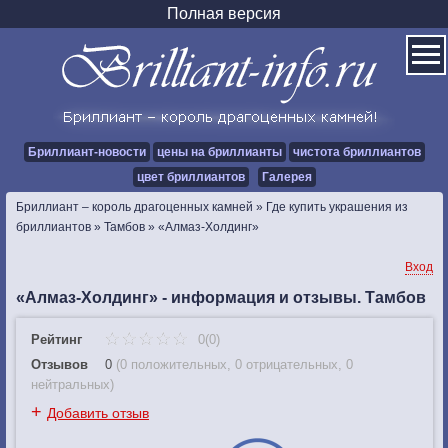
Полная версия
Бриллиант-новости
цены на бриллианты
чистота бриллиантов
цвет бриллиантов
Галерея
Бриллиант – король драгоценных камней
»
Где купить украшения из
бриллиантов
»
Тамбов
»
«Алмаз-Холдинг»
Вход
«Алмаз-Холдинг» - информация и отзывы. Тамбов
Рейтинг
0(0)
Отзывов
0
(
0 положительных
,
0 отрицательных
,
0
нейтральных
)
+
Добавить отзыв