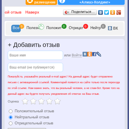
размещение
«Алмаз-Холдинг»
Отзывы
 свой отзыв
Наверх
Поделиться…
0
0
0
0
Все
Полезн
Положит
Отрицат
Нейтр
ВК
+
Добавить отзыв
или
Войти
Пожалуйста, указывайте реальный e-mail адрес! На данный адрес будет отправлено
письмо с активационной ссылкой. Комментарий появится на сайте только после перехода
по этой ссылке. Нам важно знать, что вы реальный человек, а не спам-бот. Кроме того на
данный адрес вы будете получать уведомления об ответах на Ваш отзыв.
Оценка
Положительный отзыв
Нейтральный отзыв
Отрицательный отзыв