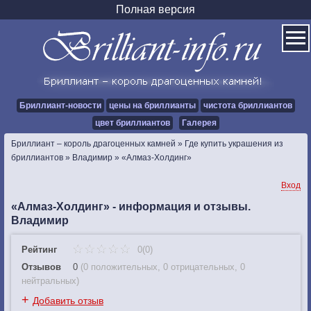
Полная версия
Бриллиант-новости
цены на бриллианты
чистота бриллиантов
цвет бриллиантов
Галерея
Бриллиант – король драгоценных камней
»
Где купить украшения из
бриллиантов
»
Владимир
»
«Алмаз-Холдинг»
Вход
«Алмаз-Холдинг» - информация и отзывы.
Владимир
Рейтинг
0(0)
Отзывов
0
(
0 положительных
,
0 отрицательных
,
0
нейтральных
)
+
Добавить отзыв