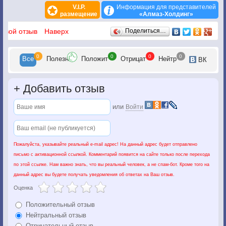
V.I.P.
Информация для представителей
размещение
«Алмаз-Холдинг»
Отзывы
 свой отзыв
Наверх
Поделиться…
0
0
0
0
Все
Полезн
Положит
Отрицат
Нейтр
ВК
+
Добавить отзыв
или
Войти
Пожалуйста, указывайте реальный e-mail адрес! На данный адрес будет отправлено
письмо с активационной ссылкой. Комментарий появится на сайте только после перехода
по этой ссылке. Нам важно знать, что вы реальный человек, а не спам-бот. Кроме того на
данный адрес вы будете получать уведомления об ответах на Ваш отзыв.
Оценка
Положительный отзыв
Нейтральный отзыв
Отрицательный отзыв