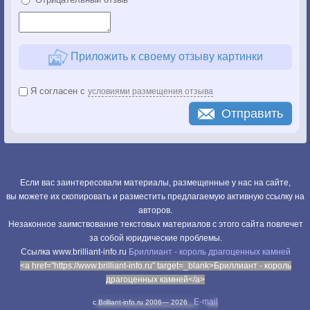
Приложить к своему отзыву картинки
Я согласен с
условиями размещения отзыва
Отправить
Если вас заинтересовали материалы, размещенные у нас на сайте,
вы можете их скопировать и разместить предлагаемую активную ссылку на
авторов.
Незаконное заимствование текстовых материалов с этого сайта повлечет
за собой юридические проблемы.
Cсылка www.brilliant-info.ru
Бриллиант - король драгоценных камней
<a href="https://www.brilliant-info.ru" target=_blank>Бриллиант - король
драгоценных камней</a>
E-mail
c Brilliant-info.ru 2006—
2026