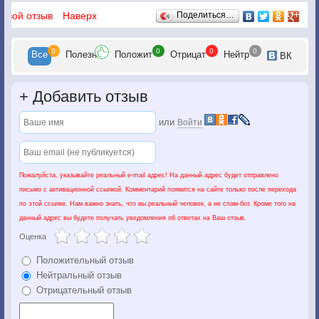
Отзывы
 свой отзыв
Наверх
Поделиться…
0
0
0
0
Все
Полезн
Положит
Отрицат
Нейтр
ВК
+
Добавить отзыв
или
Войти
Пожалуйста, указывайте реальный e-mail адрес! На данный адрес будет отправлено
письмо с активационной ссылкой. Комментарий появится на сайте только после перехода
по этой ссылке. Нам важно знать, что вы реальный человек, а не спам-бот. Кроме того на
данный адрес вы будете получать уведомления об ответах на Ваш отзыв.
Оценка
Положительный отзыв
Нейтральный отзыв
Отрицательный отзыв