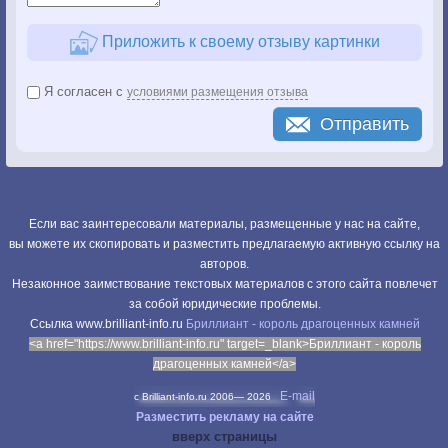
Приложить к своему отзыву картинки
Я согласен с
условиями размещения отзыва
Отправить
Если вас заинтересовали материалы, размещенные у нас на сайте,
вы можете их скопировать и разместить предлагаемую активную ссылку на
авторов.
Незаконное заимствование текстовых материалов с этого сайта повлечет
за собой юридические проблемы.
Cсылка www.brilliant-info.ru
Бриллиант - король драгоценных камней
<a href="https://www.brilliant-info.ru" target=_blank>Бриллиант - король
драгоценных камней</a>
E-mail
c Brilliant-info.ru 2006—
2026
Разместить рекламу на сайте
вверх страницы