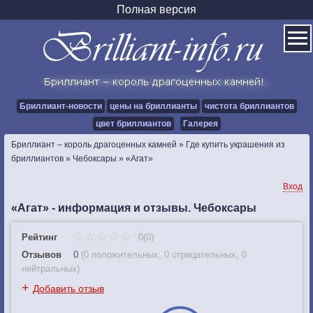
Полная версия
Бриллиант-новости
цены на бриллианты
чистота бриллиантов
цвет бриллиантов
Галерея
Бриллиант – король драгоценных камней
»
Где купить украшения из
бриллиантов
»
Чебоксары
»
«Агат»
Вход
«Агат» - информация и отзывы. Чебоксары
Рейтинг
0(0)
Отзывов
0
(
0 положительных
,
0 отрицательных
,
0
нейтральных
)
+
Добавить отзыв