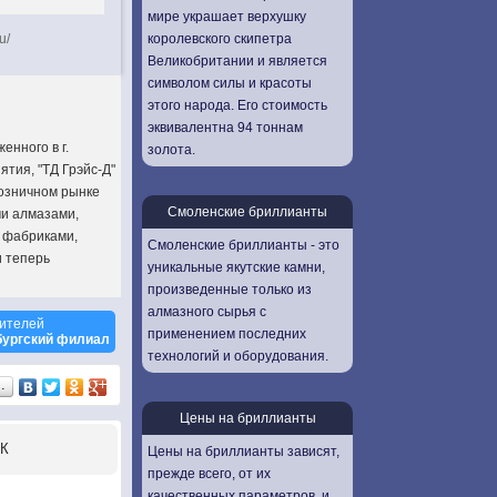
мире украшает верхушку
королевского скипетра
u/
Великобритании и является
символом силы и красоты
этого народа. Его стоимость
эквивалентна 94 тоннам
енного в г.
золота.
ятия, "ТД Грэйс-Д"
розничном рынке
Смоленские бриллианты
и алмазами,
и фабриками,
Смоленские бриллианты - это
и теперь
уникальные якутские камни,
произведенные только из
алмазного сырья с
ителей
применением последних
рбургский филиал
технологий и оборудования.
…
Цены на бриллианты
К
Цены на бриллианты зависят,
прежде всего, от их
качественных параметров, и