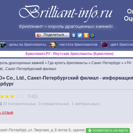
Поделиться…
цены на бриллианты
чистота бриллиантов
цвет брилли
Бриллиант.РУ - Якутские бриллианты (Бриллион)
ороль драгоценных камней
»
Где купить бриллианты
»
Санкт-Петербург
»
«TH
Ltd., Санкт-Петербургский филиал
D» Co., Ltd., Санкт-Петербургский филиал - информаци
ербург
3.4(1)
1
(
0 положительных
,
0 отрицательных
,
1 нейтральных
)
ь отзыв
анкт-Петербург, ул. Тверская, д. 8 литер Б, здание
посмотреть на карте