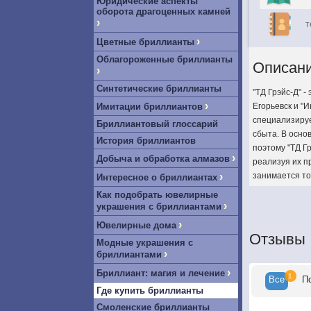
Юридические аспекты
оборота драгоценных камней
›
т
›
Цветные бриллианты
Облагороженные бриллианты
Описан
›
Синтетические бриллианты
"ТД Грэйс-Д" 
›
Имитации бриллиантов
Егорьевск и "
специализируе
Бриллиантовый глоссарий
сбыта. В осн
История бриллиантов
поэтому "ТД Г
›
Добыча и обработка алмазов
реализуя их п
›
занимается то
Интересное о бриллиантах
Как подобрать ювелирные
›
украшения с бриллиантами
›
Ювелирные дома
Отзывы
Модные украшения с
›
бриллиантами
›
Бриллиант: магия и лечение
1
Все
П
Где купить бриллианты
Смоленские бриллианты