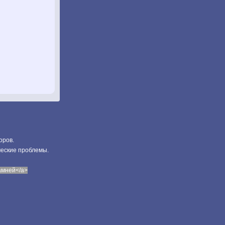
оров.
ческие проблемы.
камней</a>