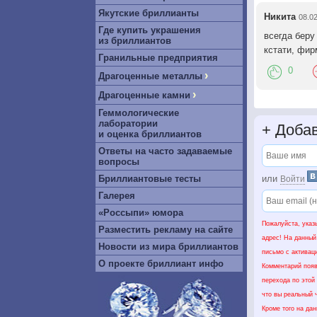
Якутские бриллианты
Никита
08.02
Где купить украшения
всегда беру
из бриллиантов
кстати, фи
Гранильные предприятия
0
›
Драгоценные металлы
›
Драгоценные камни
Геммологические
лаборатории
+
Добав
и оценка бриллиантов
Ответы на часто задаваемые
вопросы
Бриллиантовые тесты
или
Войти
Галерея
«Россыпи» юмора
Пожалуйста, указ
Разместить рекламу на сайте
адрес! На данный
Новости из мира бриллиантов
письмо с активац
О проекте бриллиант инфо
Комментарий появ
перехода по этой
что вы реальный ч
Кроме того на да