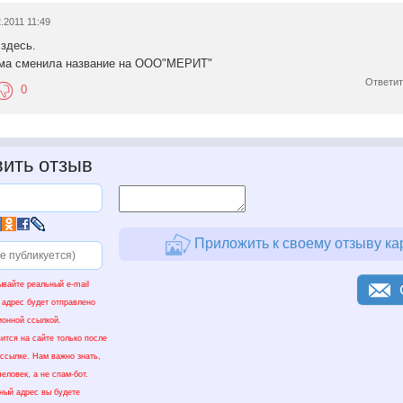
.2011 11:49
 здесь.
рма сменила название на ООО"МЕРИТ"
Ответит
0
ить отзыв
Приложить к своему отзыву ка
ывайте реальный e-mail
 адрес будет отправлено
ионной ссылкой.
ится на сайте только после
 ссылке. Нам важно знать,
еловек, а не спам-бот.
нный адрес вы будете