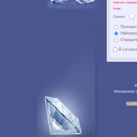
получать уведомл
отзыв.
Оценка
Положит
Нейтрал
Отрицат
Я соглас
в
Незаконное з
<a hre