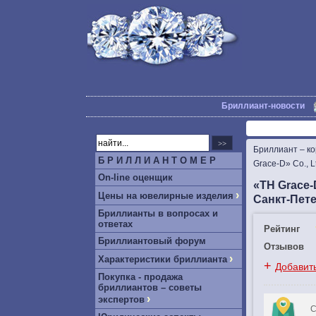
Бриллиант-новости
Бриллиант – к
Б Р И Л Л И А Н Т О М Е Р
Grace-D» Co., 
On-line оценщик
«TH Grace-
›
Цены на ювелирные изделия
Санкт-Пет
Бриллианты в вопросах и
ответах
Рейтинг
Бриллиантовый форум
Отзывов
›
Характеристики бриллианта
+
Добавит
Покупка - продажа
бриллиантов – советы
›
экспертов
С