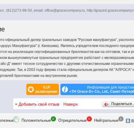
ел.: (812)273-98-50, email: office@gracecompany.ru, http://graced.gracecompany.r
ие
- это официальный дилер гранильных заводов "Русская мануфактура", располож
Индорус Мануфактура" (г. Кинешма). Являясь учредителем последнего предпри
тся на реализации сертифицированных бриллиантов как на оптовом, так и 
овном вышеупомянутые гранильные предприятия работают с мелкоразмерным
рэйс-Д" имеет тесное сотрудничество с другими отечественными ограночным
родукцию. Так, в 2003 году фирма стала официальным дилером АК "АЛРОСА" 
рговлей бриллиантами на внутреннем рынке.
V.I.P.
Информация для представ
размещение
«TH Grace-D» Co., Ltd., Санкт-Пете
+
Добавить свой отзыв
Наверх
Поделиться
0
0
1
олезн
ые
Положит
ельные
Отрицат
ельные
Нейтр
альные
В