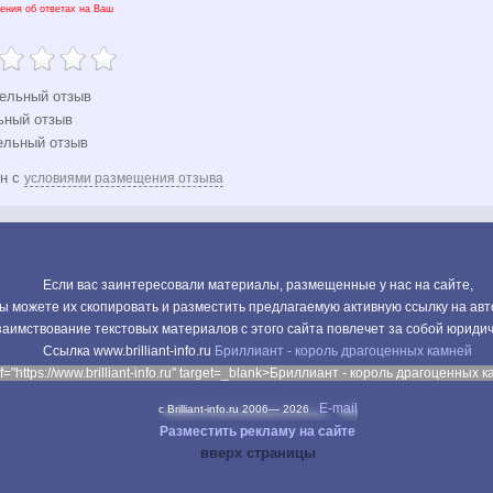
ения об ответах на Ваш
ельный отзыв
ьный отзыв
ельный отзыв
ен с
условиями размещения отзыва
Если вас заинтересовали материалы, размещенные у нас на сайте,
ы можете их скопировать и разместить предлагаемую активную ссылку на авт
аимствование текстовых материалов с этого сайта повлечет за собой юриди
Cсылка www.brilliant-info.ru
Бриллиант - король драгоценных камней
f="https://www.brilliant-info.ru" target=_blank>Бриллиант - король драгоценных 
E-mail
c Brilliant-info.ru 2006—
2026
Разместить рекламу на сайте
вверх страницы