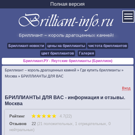
Полная версия
Бриллиант-новости
цены на бриллианты
чистота бриллиантов
цвет бриллиантов
Галерея
Бриллиант.РУ - Якутские бриллианты (Бриллион)
Бриллиант – король драгоценных камней
»
Где купить бриллианты
»
Москва
»
БРИЛЛИАНТЫ ДЛЯ ВАС
Вход
БРИЛЛИАНТЫ ДЛЯ ВАС - информация и отзывы.
Москва
Рейтинг
4.7(22)
Отзывов
22
(
21 положительных
,
1 отрицательных
,
0
нейтральных
)