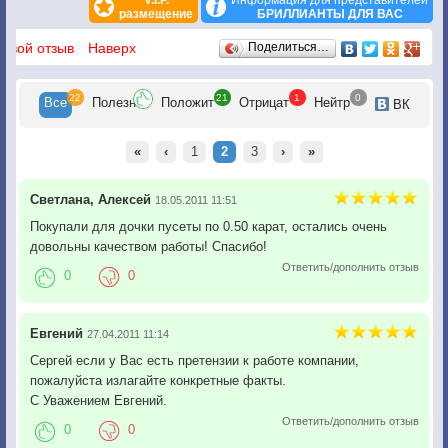
V.I.P.
Информация для представителей
размещение
БРИЛЛИАНТЫ ДЛЯ ВАС
Отзывы
 свой отзыв
Наверх
Поделиться…
22
21
1
0
Все
Полезн
Положит
Отрицат
Нейтр
ВК
«
‹
1
2
3
›
»
Светлана, Алексей
18.05.2011 11:51
Покупали для дочки пусеты по 0.50 карат, остались очень
довольны качеством работы! Спасибо!
Ответить/дополнить отзыв
0
0
Евгений
27.04.2011 11:14
Сергей если у Вас есть претензии к работе компании,
пожалуйста излагайте конкретные факты.
С Уважением Евгений.
Ответить/дополнить отзыв
0
0