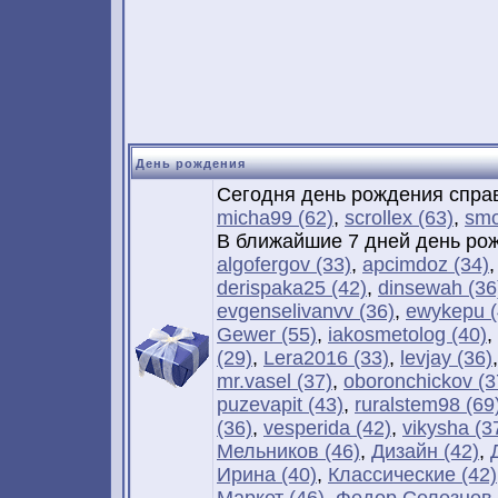
День рождения
Сегодня день рождения спра
micha99 (62)
,
scrollex (63)
,
smo
В ближайшие 7 дней день ро
algofergov (33)
,
apcimdoz (34)
derispaka25 (42)
,
dinsewah (36
evgenselivanvv (36)
,
ewykepu (
Gewer (55)
,
iakosmetolog (40)
,
(29)
,
Lera2016 (33)
,
levjay (36)
mr.vasel (37)
,
oboronchickov (3
puzevapit (43)
,
ruralstem98 (69
(36)
,
vesperida (42)
,
vikysha (3
Мельников (46)
,
Дизайн (42)
,
Ирина (40)
,
Классические (42)