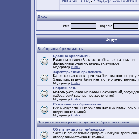
Маркет (46)
,
Федор Селезнев 
Вход
Имя:
Пароль:
Форум
Выбираем бриллианты
Цветные бриллианты
В данном разделе Вы можете общаться на тему цвет
фантазийной окраски, редких экземляров.
Модератор
kustuk
Характеристики бриллианта
Качественная характеристика бриллиантов по цвету, ч
Зависимость цены бриллианта от его качественных 
Модератор
kustuk
Подлинность
Методы установления подлинности камней, обсужден
лабораторий (экспертное заключение)
Модератор
kustuk
Синтетические бриллианты
Все о искусственных бриллиантах и их видах, помощ
подлинности камней.
Модератор
kustuk
Покупка ювелирных изделий с бриллиантами
Объявления о купле/продаже
Частные объявления о продаже и покупке драгоценн
определении стоимости камней.