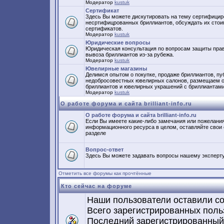
Модератор
kustuk
Сертификат
Здесь Вы можете дискутировать на тему сертифици
несртифицрованных бриллиантов, обсуждать их стои
сертификатов.
Модератор
kustuk
Юридические вопросы
Юридическая консультация по вопросам защиты прав
вывоза бриллиантов из-за рубежа.
Модератор
kustuk
Ювелирные магазины
Делимся опытом о покупке, продаже бриллиантов, пу
недобросовестных ювелирных салонов, размещаем о
бриллиантов и ювелирных украшений с бриллиантами
Модератор
kustuk
О работе форума и сайта brilliant-info.ru
О работе форума и сайта brilliant-info.ru
Если Вы имеете какие-либо замечания или пожелания
информационного ресурса в целом, оставляйте свои
разделе
Вопрос-ответ
Здесь Вы можете задавать вопросы нашему эксперту
Отметить все форумы как прочтённые
Кто сейчас на форуме
Наши пользователи оставили с
Всего зарегистрированных поль
Последний зарегистрированный