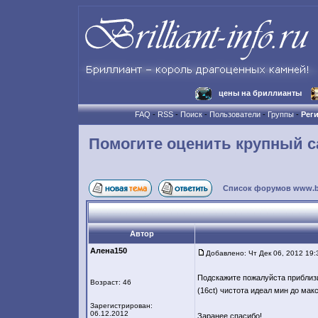
цены на бриллианты
FAQ
-
RSS
-
Поиск
-
Пользователи
-
Группы
-
Рег
Помогите оценить крупный 
Список форумов www.bril
Автор
Алена150
Добавлено: Чт Дек 06, 2012 19:
Подскажите пожалуйста приблиз
Возраст: 46
(16ct) чистота идеал мин до мак
Зарегистрирован:
06.12.2012
Заранее спасибо!