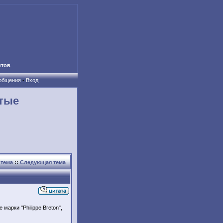
нтов
ообщения
-
Вход
отые
тема
::
Следующая тема
арки "Philippe Breton",