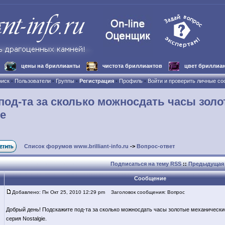
цены на бриллианты
чистота бриллиантов
цвет бриллиа
иск
-
Пользователи
-
Группы
-
Регистрация
-
Профиль
-
Войти и проверить личные с
под-та за сколько можносдать часы зол
е
Список форумов www.brilliant-info.ru
->
Вопрос-ответ
Подписаться на тему RSS
::
Предыдущая 
Сообщение
Добавлено: Пн Окт 25, 2010 12:29 pm
Заголовок сообщения: Вопрос
Добрый день! Подскажите под-та за сколько можносдать часы золотые механические м
серия Nostalgie.