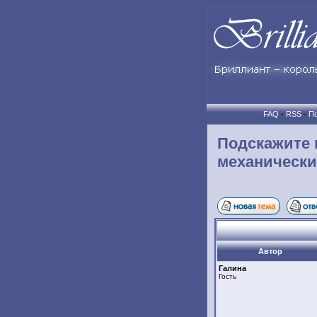
FAQ
-
RSS
-
По
Подскажите 
механически
Автор
Галина
Гость