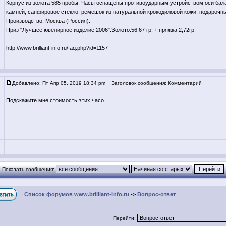
Корпус из золота 585 пробы. Часы оснащены противоударным устройством оси бал
камней; сапфировое стекло, ремешок из натуральной крокодиловой кожи, подарочн
Производство: Москва (Россия).
Приз "Лучшее ювелирное изделие 2006".Золото:56,67 гр. + пряжка 2,72гр.
http://www.brilliant-info.ru/faq.php?id=1157
Добавлено: Пт Апр 05, 2019 18:34 pm
Заголовок сообщения: Комментарий
Подскажите мне стоимость этих часо
Показать сообщения:
Список форумов www.brilliant-info.ru
->
Вопрос-ответ
Перейти: