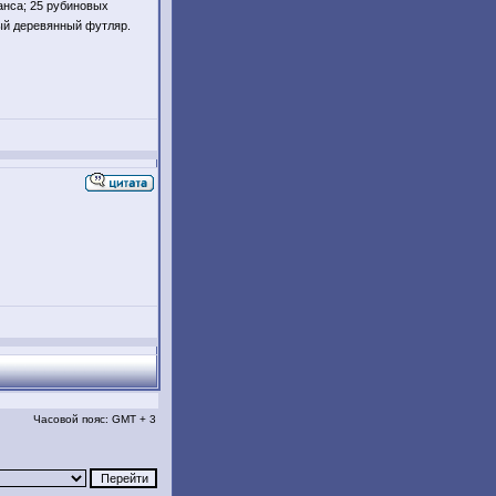
анса; 25 рубиновых
ый деревянный футляр.
Часовой пояс: GMT + 3