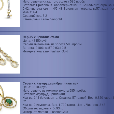
Изготовлены из желтого золота 585 пробы
Вставка: Бриллиант. Характеристики: 2 Бриллиант, огранка 
0,42, чистота камня: 4/5; 48 Бриллиант, огранка кр57, каратно
камня: 4/4
Средний вес: 5.2 г
Ювелирный салон Vangold
Серьги с бриллиантами
Цена: 48450 руб.
Серьги выполнены из золота 585 пробы.
Вставка: 218бр кр57 0.93ct 2/5
Интернет-магазин FashionGold
Серьги с изумрудами бриллиантами
Цена: 98103 руб.
Изготовлено из желтого золота 585 пробы.
Вставки: Изумруд, бриллиант.
Кол-во: 144 бриллианта. Огранка: 57 граней. Вес: 0.820 карат. 
/ 2
Кол-во: 2 изумруда. Вес: 1.710 карат. Цвет / Чистота: 3 / 3
Общий вес изделия: 5, 93 гр.
Интернет-магазин FashionGold