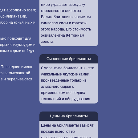
мире украшает верхушку
дят абсолютно всем;
королевского скипетра
 бриллиантами,
Великобритании и является
ыбор на коньячных и
символом силы и красоты
этого народа. Его стоимость
эквивалентна 94 тоннам
льно подходят для
золота.
ерьги с изумрудом и
вные серьги пойдут
Смоленские бриллианты
. Последние имеют
Смоленские бриллианты - это
тся замысловатой
уникальные якутские камни,
ие и переливаются
произведенные только из
алмазного сырья с
применением последних
технологий и оборудования.
Цены на бриллианты
Цены на бриллианты зависят,
прежде всего, от их
качественных параметров, и