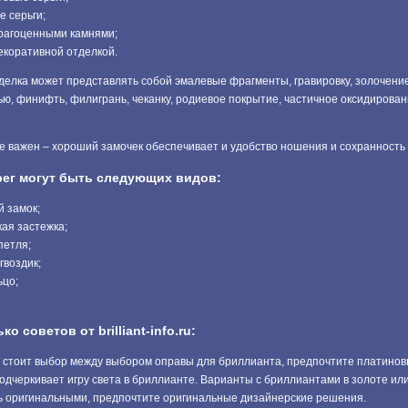
 серьги;
драгоценными камнями;
декоративной отделкой.
делка может представлять собой эмалевые фрагменты, гравировку, золочение
ью, финифть, филигрань, чеканку, родиевое покрытие, частичное оксидирова
же важен – хороший замочек обеспечивает и удобство ношения и сохранность
рег могут быть следующих видов:
й замок;
ая застежка;
петля;
гвоздик;
ьцо;
о советов от brilliant-info.ru:
с стоит выбор между выбором оправы для бриллианта, предпочтите платинов
одчеркивает игру света в бриллианте. Варианты с бриллиантами в золоте ил
ь оригинальными, предпочтите оригинальные дизайнерские решения.