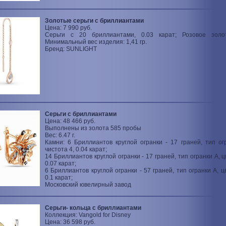
Золотые серьги с бриллиантами
Цена: 7 990 руб.
Серьги с 20 бриллиантами, 0.03 карат; Розовое зол
Минимальный вес изделия: 1,41 гр.
Бренд: SUNLIGHT
Серьги c бриллиантами
Цена: 48 466 руб.
Выполнены из золота 585 пробы
Вес: 6.47 г.
Камни: 6 Бриллиантов круглой огранки - 17 граней, тип огр
чистота 4, 0.04 карат;
14 Бриллиантов круглой огранки - 17 граней, тип огранки A, цв
0.07 карат;
6 Бриллиантов круглой огранки - 57 граней, тип огранки A, цв
0.1 карат;
Московский ювелирный завод
Серьги- кольца с бриллиантами
Коллекция: Vangold for Disney
Цена: 36 598 руб.