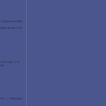
ми бриллиантами
бщим весом 0.69
 0,04 кар, 3 / 4
сия
робы с помощью