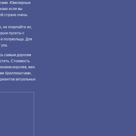
нтами. Ювелирные
днако если вы
ей стране очень
 не покупайте их,
ерьги-пусеты с
и полукольца. Для
 уха.
ось самым дорогим
стить. Стоимость
шением королев, жен
ными бриллиантами,
ариантов актуальных