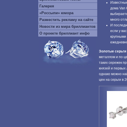
Известные
Галерея
дома Van C
«Россыпи» юмора
выбираете
Разместить рекламу на сайте
много отл
И последн
Новости из мира бриллиантов
если у ва
О проекте бриллиант инфо
крупными 
ежедневно
Золотые серьги
металлом и по ц
таких сережек пр
князей и первых 
однако можно на
цен на серьги в 2