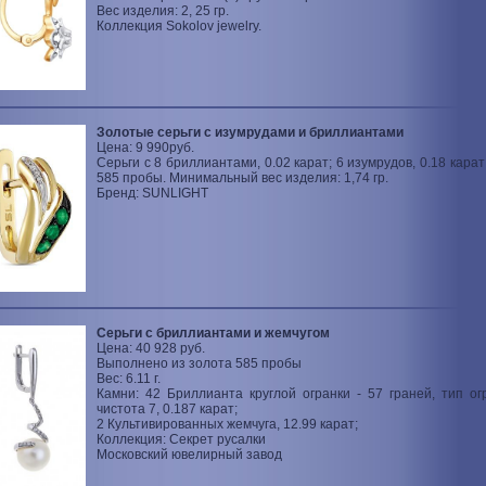
Вес изделия: 2, 25 гр.
Коллекция Sokolov jewelry.
Золотые серьги с изумрудами и бриллиантами
Цена: 9 990руб.
Серьги с 8 бриллиантами, 0.02 карат; 6 изумрудов, 0.18 кара
585 пробы. Минимальный вес изделия: 1,74 гр.
Бренд: SUNLIGHT
Серьги c бриллиантами и жемчугом
Цена: 40 928 руб.
Выполнено из золота 585 пробы
Вес: 6.11 г.
Камни: 42 Бриллианта круглой огранки - 57 граней, тип огр
чистота 7, 0.187 карат;
2 Культивированных жемчуга, 12.99 карат;
Коллекция: Секрет русалки
Московский ювелирный завод