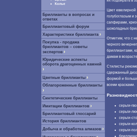
их подбирать в з
Колье
Цвет ювелирной 
Бриллианты в вопросах и
голубоглазым и 
ответах
сапфирами, хриз
Бриллиантовый форум
шоколадных брил
›
Характеристики бриллианта
Отметим, что с н
Покупка - продажа
черного вечернег
бриллиантов – советы
бриллиантами, к
›
экспертов
дамам в возраст
Юридические аспекты
оборота драгоценных камней
Стилисты рекоме
›
сдержанный диза
›
Цветные бриллианты
формой и большо
всеми красками.
Облагороженные бриллианты
›
Разновидност
Синтетические бриллианты
›
серьги-гво
Имитации бриллиантов
серьги-лю
Бриллиантовый глоссарий
серьги-ст
История бриллиантов
серьги-ко
›
Добыча и обработка алмазов
серьги-по
бриллиант
›