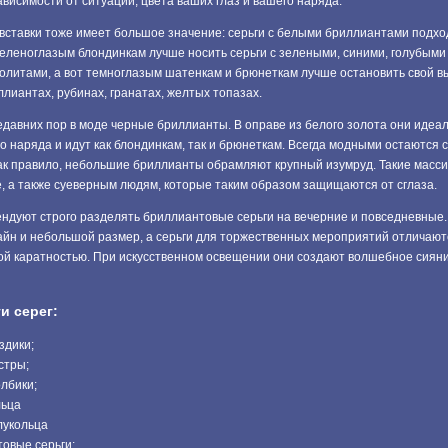
ависимости от ситуации, цвета ваших глаз и вашего наряда.
вставки тоже имеет большое значение: серьги с белыми бриллиантами подхо
зеленоглазым блондинкам лучше носить серьги с зелеными, синими, голубыми
олитами, а вот темноглазым шатенкам и брюнеткам лучше остановить свой в
лиантах, рубинах, гранатах, желтых топазах.
едавних пор в моде черные бриллианты. В оправе из белого золота они идеа
о наряда и идут как блондинкам, так и брюнеткам. Всегда модными остаются с
ак правило, небольшие бриллианты обрамляют крупный изумруд. Такие масси
е, а также суеверным людям, которые таким образом защищаются от сглаза.
ндуют строго разделять бриллиантовые серьги на вечерние и повседневные
йн и небольшой размер, а серьги для торжественных мероприятий отличаю
й каратностью. При искусственном освещении они создают волшебное сиян
и серег:
здики;
стры;
олбики;
льца
лукольца
овые серьги;