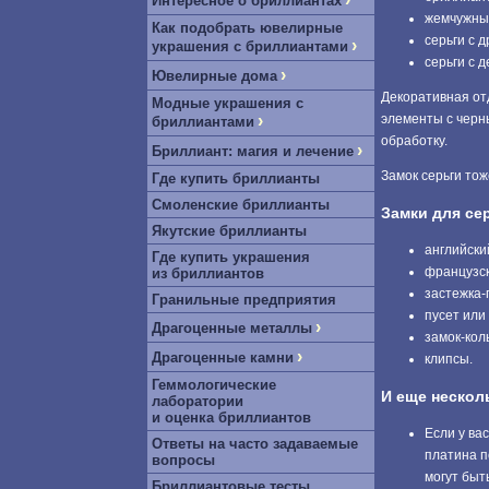
Интересное о бриллиантах
жемчужные
Как подобрать ювелирные
серьги с 
›
украшения с бриллиантами
серьги с 
›
Ювелирные дома
Декоративная от
Модные украшения с
›
элементы с черн
бриллиантами
обработку.
›
Бриллиант: магия и лечение
Замок серьги то
Где купить бриллианты
Смоленские бриллианты
Замки для се
Якутские бриллианты
английски
Где купить украшения
французск
из бриллиантов
застежка-
Гранильные предприятия
пусет или 
›
Драгоценные металлы
замок-кол
›
Драгоценные камни
клипсы.
Геммологические
И еще нескольк
лаборатории
и оценка бриллиантов
Если у ва
Ответы на часто задаваемые
платина п
вопросы
могут быт
Бриллиантовые тесты