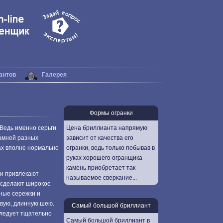
антов
Галерея
Формы огранки
 Ведь именно серьги
Цена бриллианта напрямую
камней разных
зависит от качества его
гах вполне нормально
огранки, ведь только побывав в
руках хорошего огранщика
камень приобретает так
ни привлекают
называемое сверкание...
и сделают широкое
пные сережки и
ивую, длинную шею.
Самый большой бриллиант
следует тщательно
Самый большой бриллиант в