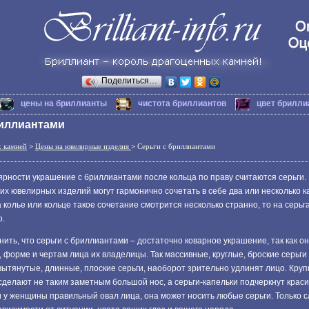
Поделиться…
цены на бриллианты
чистота бриллиантов
цвет брилли
риллиантами
х камней
>
Цены на ювелирные изделия
>
Серьги с бриллиантами
ярности украшение с бриллиантами после кольца по праву считаются серьги.
гих ювелирных изделий могут гармонично сочетать в себе два или несколько 
а колье или кольце такое сочетание смотрится несколько странно, то на серь
о.
ить, что серьги с бриллиантами – достаточно коварное украшение, так как о
 форме и чертам лица их владелицы. Так массивные, круглые, броские серьг
вытянутые, длинные, плоские серьги, наоборот зрительно удлинят лицо. Кру
сделают не таким заметным большой нос, а серьги-капельки подчеркнут крас
и у женщины правильный овал лица, она может носить любые серьги. Только 