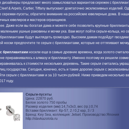
 дизайнеры предлагают много замысловатых вариантов сережек с бриллиа
leef & Arpels, Cartier, Tiffany выпускают домтаточно эксклюзивных изделий. О
 сережки-пусеты, обратите внимание на российские ювелирные дома. В наш
ичных ювелиров и мастеров огранщиков.
ее. Даже если вы богатая дама и можете себе позволить крупные бриллианты,
с маленькие ушные раковины и мочки уха. Вам могут пойти серьги-кольца, но с
бриллиантами будут выглядеть громоздко. Высоким дамам подойдут гвоздики 
й носки предпочтите те серьги с бриллиантами, которые не оттягивают мочку
 с бриллиантами
носили еще в самые древние времена, когда золото считал
ене приравнивалось к алмазу и бриллианту. Именно поэтому их решили совме
иравнивалась к стоимости нескольких деревень. Такие серьги считались укра
лиц государства. Сегодня, конечно, есть и такие дорогие серьги с эксклюзив
йти серьги с бриллиантами и за 10 тысяч рублей. Ниже приведем несколько в
017 году.
Серьги-пусеты
Цена: 22870 руб.
Белое золото 750 пробы
Размер изделия (мм):14,7x3x3, вес (гр.):0,74
Вставки:бриллиант: Кр-57, 2 / 0,2 кар, 3 / 3
Бренд: Key Sea, коллекция: Jetset. Производство:Япония
http://stavkazolota.ru