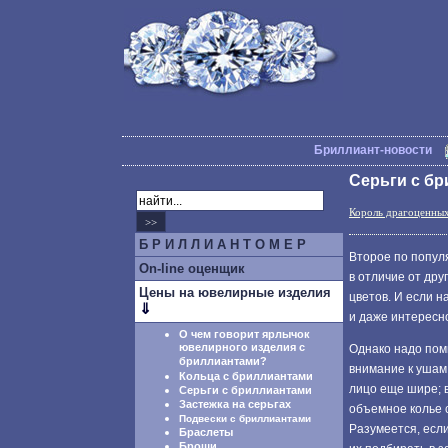
Бриллиант-новости
Серьги с б
Король драгоценны
Б Р И Л Л И А Н Т О М Е Р
Второе по попул
On-line оценщик
в отличие от дру
Цены на ювелирные изделия
цветов. И если н
⇓
и даже интересн
О чем говорит ярлычок
ювелирного изделия с
Однако надо помн
бриллиантами?
внимание к ушам,
Кольца с бриллиантами
лицо еще шире; 
Серьги с бриллиантами
Застежка на серьгах
объемное колье 
Подвески с бриллиантами
Разумеется, есл
Браслеты
Броши