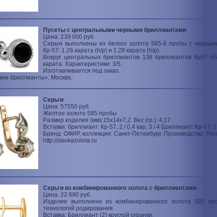
Пусеты с центральными черными бриллиантами
Цена: 239 000 руб.
Серьги выполнены из белого золота 585-й пробы с черны
Кр-57: 1.26 карата (h/p) и 1.28 карата (h/p).
Вокруг центральных бриллиантов 138 бриллиантов Кр57 о
карата. Характеристики: 3/5.
Изготавливается под заказ.
кие бриллианты», Москва.
Серьги
Цена: 57550 руб.
Желтое золото 585 пробы
Размер изделия (мм):15x14x7,2. Вес (гр.): 4,17
Вставки: бриллиант: Кр-57, 2 / 0,4 кар, 3 / 4 Бриллиант: Кр-57, 2 /
Бренд: ОФИР, коллекция: Санкт-Петербург. Производство: Рос
http://stavkazolota.ru
Серьги из комбинированного золота с бриллиантами
Цена: 22 690 руб.
Изделие выполнено из комбинированного золота 585 п
технологий родирования.
Вставка: Бриллиант (2) круглой огранки.