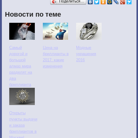
Поделиться…
Новости по теме
Самый
Цена на
Модные
дорогой и
бриллианты в
украшения
большой
2017: какие
2016
алмаз мира
изменения
разделят на
два
бриллианта
Открыты
пункты выдачи
и заказа
бриллиантов в
Москве!