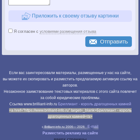
Приложить к своему отзыву картинки
Я согласен с
условиями размещения отзыва
Отправить
Если вас заинтересовали материалы, размещенные у нас на сайте,
вы можете их скопировать и разместить предлагаемую активную ссылку на
авторов.
Незаконное заимствование текстовых материалов с этого сайта повлечет
за собой юридические проблемы.
Cсылка www.brilliant-info.ru
Бриллиант - король драгоценных камней
<a href="https://www.brilliant-info.ru" target=_blank>Бриллиант - король
драгоценных камней</a>
E-mail
c Brilliant-info.ru 2006—
2026
Разместить рекламу на сайте
вверх страницы