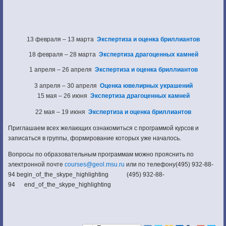
13 февраля – 13 марта
Экспертиза и оценка бри
ллиантов
18 февраля – 28 марта
Эксперт
иза драгоценных камней
1 апреля – 26 апреля
Экспертиза и оцен
ка бриллиантов
3 апреля – 30 апреля
Оценка ювелирных
украшений
15 мая – 26 июня
Экспертиза драгоце
нных камней
22 мая – 19 июня
Экспертиза и оценка бри
ллиантов
Приглашаем всех желающих ознакомиться с программой курсов и
записаться в группы, формирование которых уже началось.
Вопросы по образовательным программам можно прояснить по
электронной почте
courses@geol.msu.ru
или по телефону
(495) 932-88-
94
begin_of_the_skype_highlighting
(495) 932-88-
94
end_of_the_skype_highlighting