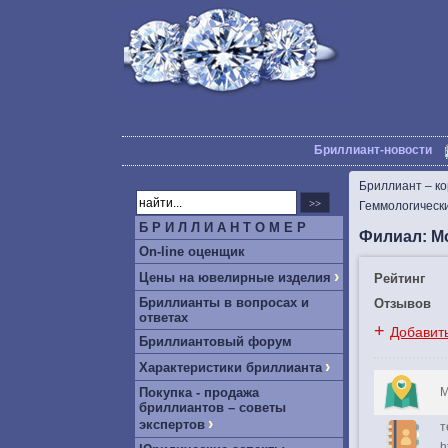
Бриллиант-новости
Бриллиант – к
Геммологичес
Б Р И Л Л И А Н Т О М Е Р
Филиал: Мо
On-line оценщик
›
Цены на ювелирные изделия
Рейтинг
Бриллианты в вопросах и
Отзывов
ответах
+
Добавит
Бриллиантовый форум
›
Характеристики бриллианта
Покупка - продажа
М
бриллиантов – советы
›
экспертов
т
h