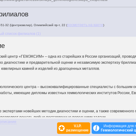
филиалов
посмотреть на карте
8-51-32 (Центрювелир), Олимпийский пр-т, 22 (
)
ый список филиалов (1)
ие
ский центр «ГЕМЭКСИМ» – одна из старейших в России организаций, прово
по диагностике и предварительной оценке и независимую экспертизу бриллиа
 ювелирных камней и изделий из драгоценных металлов.
мологического центра – высококвалифицированные специалисты с большим 
работы, имеющие дипломы известных геммологических институтов России, Ев
 экспертами новейших методик диагностики и оценки, а также современного 
 позволяет решать любые поставленные перед ними задачи.
 описание
кже проводит консультации и оказывает квалифицированную помощь в орган
V.I.P.
Информация для 
их лабораторий, включая поставку и наладку геммологического оборудования
размещение
Геммологический 
летними партнерами Геммологического центра по поставкам оборудования в