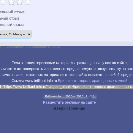
ельный отзыв
ьный отзыв
ельный отзыв
ен с
условиями размещения отзыва
Если вас заинтересовали материалы, размещенные у нас на сайте,
ы можете их скопировать и разместить предлагаемую активную ссылку на авт
аимствование текстовых материалов с этого сайта повлечет за собой юриди
Cсылка www.brilliant-info.ru
Бриллиант - король драгоценных камней
f="https://www.brilliant-info.ru" target=_blank>Бриллиант - король драгоценных 
E-mail
c Brilliant-info.ru 2006—
2026
Разместить рекламу на сайте
вверх страницы