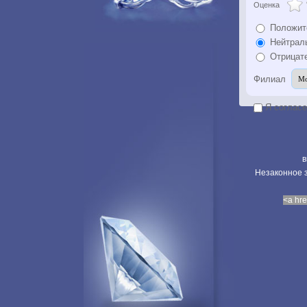
Оценка
Положит
Нейтрал
Отрицат
Филиал
Я соглас
в
Незаконное з
<a hre