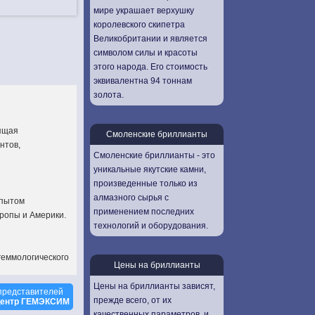
мире украшает верхушку
королевского скипетра
Великобритании и является
символом силы и красоты
этого народа. Его стоимость
эквивалентна 94 тоннам
золота.
дящая
Смоленские бриллианты
нтов,
Смоленские бриллианты - это
уникальные якутские камни,
произведенные только из
алмазного сырья с
опытом
применением последних
ропы и Америки.
технологий и оборудования.
геммологического
Цены на бриллианты
изации
Цены на бриллианты зависят,
представителей
, обучение работы
прежде всего, от их
центр ГЕМЭКСИМ
 Россию являются
качественных параметров, и