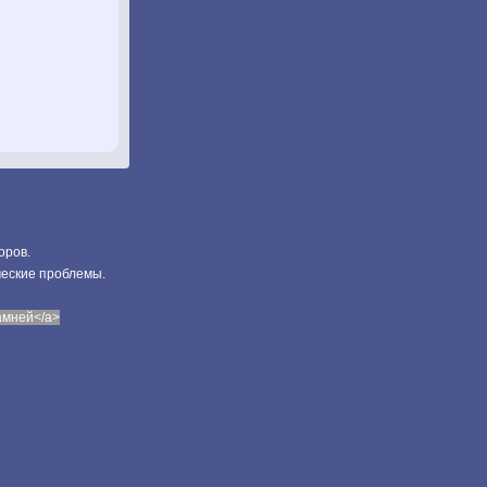
оров.
ческие проблемы.
камней</a>