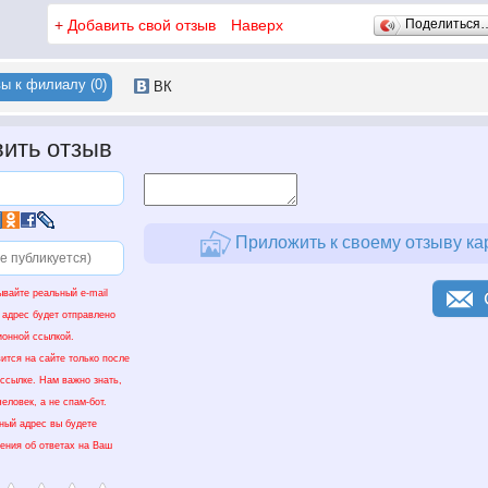
Eickhorst”, “Schneider”, “GIA GEM Instruments “ и др.
+
Добавить свой отзыв
Наверх
Поделиться
ы к филиалу (0)
ВК
ить отзыв
Приложить к своему отзыву ка
ывайте реальный e-mail
 адрес будет отправлено
ионной ссылкой.
ится на сайте только после
 ссылке. Нам важно знать,
еловек, а не спам-бот.
нный адрес вы будете
ения об ответах на Ваш