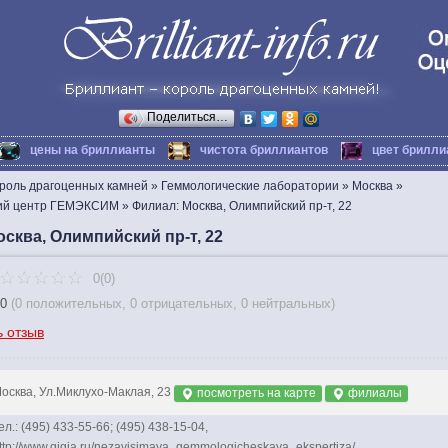
Поделиться…
цены на бриллианты
чистота бриллиантов
цвет брилли
ороль драгоценных камней
»
Геммологические лаборатории
»
Москва
»
кий центр ГЕМЭКСИМ
»
Филиал: Москва, Олимпийский пр-т, 22
сква, Олимпийский пр-т, 22
0(0)
0
(
0 положительных
,
0 отрицательных
,
0 нейтральных
)
ь отзыв
осква, Ул.Миклухо-Маклая, 23
посмотреть на карте
филиалы
ел.: (495) 433-55-66; (495) 438-15-04,
ttp://www.gigia.ru/nezavisimaya_gemmologicheskaya_ekspertiza/