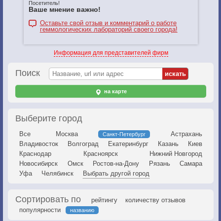
Посетитель!
Ваше мнение важно!
Оставьте свой отзыв и комментарий о работе
геммологических лабораторий своего города!
Информация для представителей фирм
Поиск
на карте
Выберите город
Все
Москва
Астрахань
Санкт-Петербург
Владивосток
Волгоград
Екатеринбург
Казань
Киев
Краснодар
Красноярск
Нижний Новгород
Новосибирск
Омск
Ростов-на-Дону
Рязань
Самара
Уфа
Челябинск
Выбрать другой город
Сортировать по
рейтингу
количеству отзывов
популярности
названию