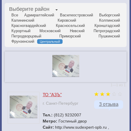
Выберите район
Все
Адмиралтейский
Василеостровский
Выборгский
Калининский
Кировский
Колпинский
Красногвардейский
Красносельский
Кронштадский
Курортный
Московский
Невский
Петроградский
Петродворцовый
Приморский
Пушкинский
Фрунзенский
Центральный
1—1 из 1.
ТО "АЗЪ"
г. Санкт-Петербург
3 отзыва
Тел.:
(812) 9232007
Метро:
Гостиный двор
Сайт:
http://www.sudexpert-spb.ru ,