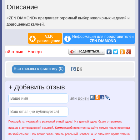
Описание
«ZEN DIAMOND» предлагает огромный выбор ювелирных изделий и
драгоценных камней.
V.I.P.
Информация для представителей
размещение
ZEN DIAMOND
Отзывы
 свой отзыв
Наверх
Поделиться…
Все отзывы к филиалу (0)
ВК
+
Добавить отзыв
или
Войти
Пожалуйста, указывайте реальный e-mail адрес! На данный адрес будет отправлено
письмо с активационной ссылкой. Комментарий появится на сайте только после перехода
по этой ссылке. Нам важно знать, что вы реальный человек, а не спам-бот. Кроме того на