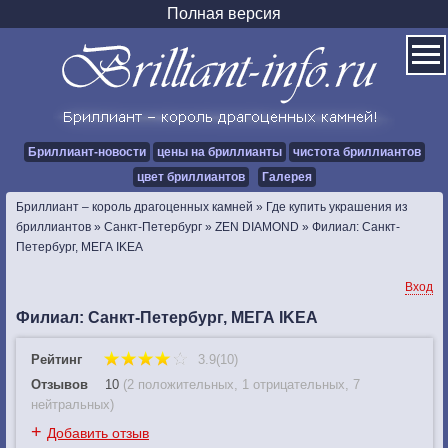
Полная версия
Бриллиант-новости
цены на бриллианты
чистота бриллиантов
цвет бриллиантов
Галерея
Бриллиант – король драгоценных камней
»
Где купить украшения из
бриллиантов
»
Санкт-Петербург
»
ZEN DIAMOND
»
Филиал: Санкт-
Петербург, МЕГА IKEA
Вход
Филиал: Санкт-Петербург, МЕГА IKEA
Рейтинг
3.9(10)
Отзывов
10
(
2 положительных
,
1 отрицательных
,
7
нейтральных
)
+
Добавить отзыв