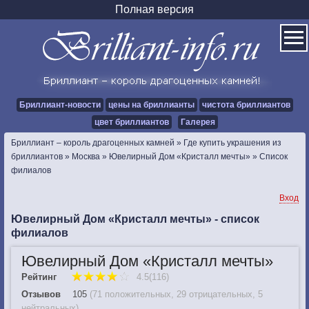
Полная версия
Бриллиант-новости
цены на бриллианты
чистота бриллиантов
цвет бриллиантов
Галерея
Бриллиант – король драгоценных камней
»
Где купить украшения из
бриллиантов
»
Москва
»
Ювелирный Дом «Кристалл мечты»
»
Cписок
филиалов
Вход
Ювелирный Дом «Кристалл мечты» - список
филиалов
Ювелирный Дом «Кристалл мечты»
Рейтинг
4.5(116)
Отзывов
105
(
71 положительных
,
29 отрицательных
,
5
нейтральных
)