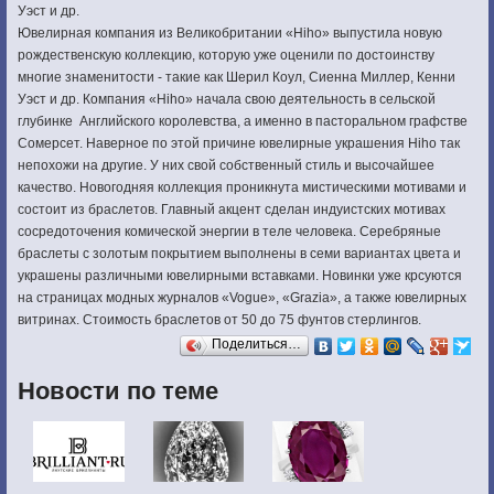
Уэст и др.
Ювелирная компания из Великобритании «Hiho» выпустила новую
рождественскую коллекцию, которую уже оценили по достоинству
многие знаменитости - такие как Шерил Коул, Сиенна Миллер, Кенни
Уэст и др. Компания «Hiho» начала свою деятельность в сельской
глубинке Английского королевства, а именно в пасторальном графстве
Сомерсет. Наверное по этой причине ювелирные украшения Hiho так
непохожи на другие. У них свой собственный стиль и высочайшее
качество. Новогодняя коллекция проникнута мистическими мотивами и
состоит из браслетов. Главный акцент сделан индуистских мотивах
сосредоточения комической энергии в теле человека. Серебряные
браслеты с золотым покрытием выполнены в семи вариантах цвета и
украшены различными ювелирными вставками. Новинки уже крсуются
на страницах модных журналов «Vogue», «Grazia», а также ювелирных
витринах. Стоимость браслетов от 50 до 75 фунтов стерлингов.
Поделиться…
Новости по теме