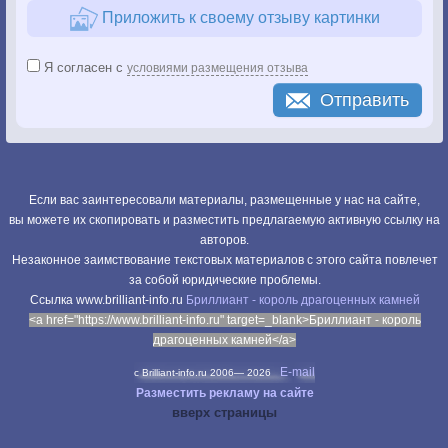
Приложить к своему отзыву картинки
Я согласен с
условиями размещения отзыва
Отправить
Если вас заинтересовали материалы, размещенные у нас на сайте,
вы можете их скопировать и разместить предлагаемую активную ссылку на
авторов.
Незаконное заимствование текстовых материалов с этого сайта повлечет
за собой юридические проблемы.
Cсылка www.brilliant-info.ru
Бриллиант - король драгоценных камней
<a href="https://www.brilliant-info.ru" target=_blank>Бриллиант - король
драгоценных камней</a>
E-mail
c Brilliant-info.ru 2006—
2026
Разместить рекламу на сайте
вверх страницы