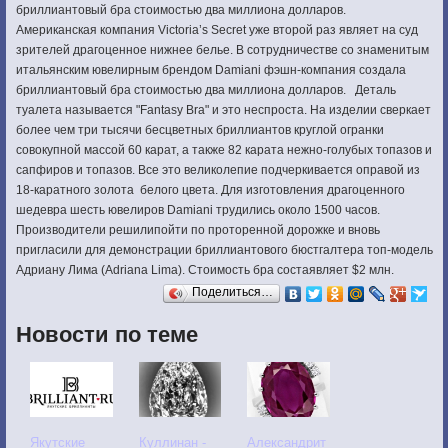
бриллиантовый бра стоимостью два миллиона долларов.
Американская компания Victoria’s Secret уже второй раз являет на суд
зрителей драгоценное нижнее белье. В сотрудничестве со знаменитым
итальянским ювелирным брендом Damiani фэшн-компания создала
бриллиантовый бра стоимостью два миллиона долларов. Деталь
туалета называется "Fantasy Bra" и это неспроста. На изделии сверкает
более чем три тысячи бесцветных бриллиантов круглой огранки
совокупной массой 60 карат, а также 82 карата нежно-голубых топазов и
сапфиров и топазов. Все это великолепие подчеркивается оправой из
18-каратного золота белого цвета. Для изготовления драгоценного
шедевра шесть ювелиров Damiani трудились около 1500 часов.
Производители решилипойти по проторенной дорожке и вновь
пригласили для демонстрации бриллиантового бюстгалтера топ-модель
Адриану Лима (Adriana Lima). Стоимость бра состаявляет $2 млн.
Поделиться…
Новости по теме
Якутские
Куллинан -
Александрит