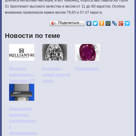
длились несколько месяцев, и вот наконец, Алроса выставила на торги
51 бриллиант высокого качества и весом от 11 до 80 каратов. Особое
внимание привлекали камни весом 79,65 и 57,47 карата.
Поделиться…
Новости по теме
Якутские
Куллинан -
Александрит
бриллианты –
самый дорогой
Бриллиант.РУ
алмаз
Диагностика
природных,
синтетических
и
облагороженных