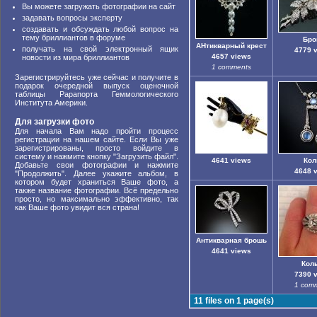
Вы можете загружать фотографии на сайт
задавать вопросы эксперту
создавать и обсуждать любой вопрос на
тему бриллиантов в форуме
Бро
АНтикварный крест
получать на свой электронный ящик
4779 
4657 views
новости из мира бриллиантов
1 comments
Зарегистрируйтесь уже сейчас и получите в
подарок очередной выпуск оценочной
таблицы Рарапорта Геммологического
Института Америки.
Для загрузки фото
Для начала Вам надо пройти процесс
регистрации на нашем сайте. Если Вы уже
зарегистрированы, просто войдите в
систему и нажмите кнопку "Загрузить файл".
4641 views
Кол
Добавьте свои фотографии и нажмите
4648 
"Продолжить". Далее укажите альбом, в
котором будет храниться Ваше фото, а
также название фотографии. Всё предельно
просто, но максимально эффективно, так
как Ваше фото увидит вся страна!
Антикварная брошь
4641 views
Кол
7390 
1 com
11 files on 1 page(s)