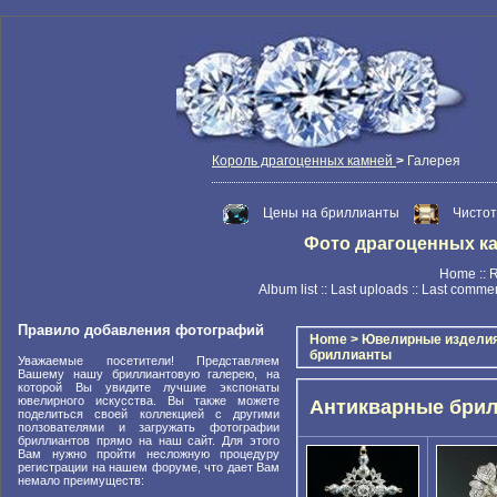
Король драгоценных камней
>
Галерея
Цены на бриллианты
Чисто
Фото драгоценных камн
Home
::
R
Album list
::
Last uploads
::
Last comme
Правило добавления фотографий
Home
>
Ювелирные издели
бриллианты
Уважаемые посетители! Представляем
Вашему нашу бриллиантовую галерею, на
которой Вы увидите лучшие экспонаты
ювелирного искусства. Вы также можете
Антикварные бри
поделиться своей коллекцией с другими
ползователями и загружать фотографии
бриллиантов прямо на наш сайт. Для этого
Вам нужно пройти несложную процедуру
регистрации на нашем форуме, что дает Вам
немало преимуществ: