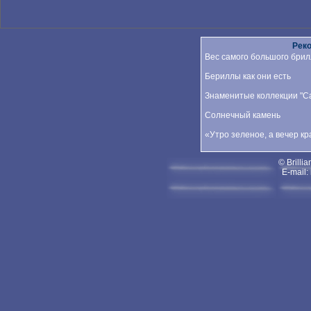
Рек
Вес самого большого брил
Бериллы как они есть
Знаменитые коллекции "Car
Солнечный камень
«Утро зеленое, а вечер к
© Brillia
E-mail: 