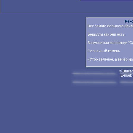
Рек
Вес самого большого брил
Бериллы как они есть
Знаменитые коллекции "Car
Солнечный камень
«Утро зеленое, а вечер к
© Brillia
E-mail: 