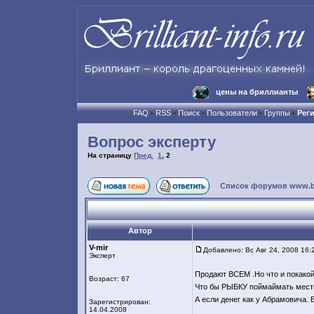
цены на бриллианты
FAQ
-
RSS
-
Поиск
-
Пользователи
-
Группы
-
Рег
Вопрос эксперту
На страницу
Пред.
1
,
2
Список форумов www.bril
Автор
V-mir
Добавлено: Вс Авг 24, 2008 16:
Эксперт
Продают ВСЕМ .Но что и покакой
Возраст: 67
Что бы РЫБКУ поймаймать место
А если денег как у Абрамовича. Б
Зарегистрирован:
14.04.2008