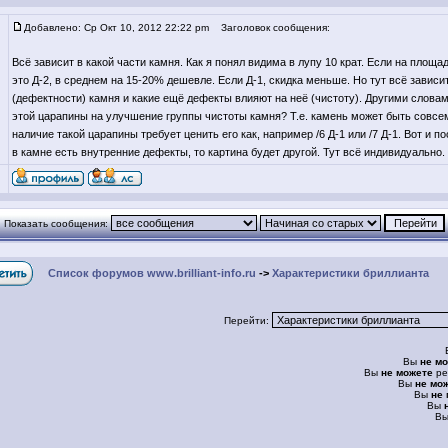
Добавлено: Ср Окт 10, 2012 22:22 pm
Заголовок сообщения:
Всё зависит в какой части камня. Как я понял видима в лупу 10 крат. Если на площа
это Д-2, в среднем на 15-20% дешевле. Если Д-1, скидка меньше. Но тут всё зависи
(дефектности) камня и какие ещё дефекты влияют на неё (чистоту). Другими слова
этой царапины на улучшение группы чистоты камня? Т.е. камень может быть совсем
наличие такой царапины требует ценить его как, например /6 Д-1 или /7 Д-1. Вот и п
в камне есть внутренние дефекты, то картина будет другой. Тут всё индивидуально.
Показать сообщения:
Список форумов www.brilliant-info.ru
->
Характеристики бриллианта
Перейти:
Вы
не м
Вы
не можете
ре
Вы
не мо
Вы
не
Вы
В