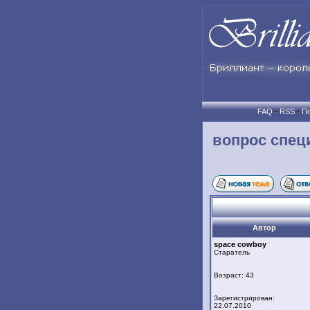
FAQ
-
RSS
-
По
вопрос спец
Автор
space cowboy
Старатель
Возраст: 43
Зарегистрирован:
22.07.2010