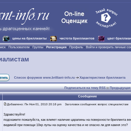
цены на бриллианты
чистота бриллиантов
цвет бриллиа
иск
-
Пользователи
-
Группы
-
Регистрация
-
Профиль
-
Войти и проверить личные с
иалистам
Список форумов www.brilliant-info.ru
->
Характеристики бриллианта
Подписаться на тему RSS
::
Предыдущая 
Сообщение
Добавлено: Пн Ноя 01, 2010 20:16 pm
Заголовок сообщения: вопрос специалистам
Здравствуйте!
подскажите пожалуйста, как влияет наличие царапины на поверхности бриллинта вес
видимой при помощи 10кр лупы на оценку качества и не опасно ли для камня это?