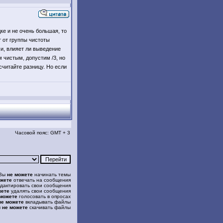
дке и не очень большая, то
т от группы чистоты
ми, влияет ли выведение
 чистым, допустим /3, но
осчитайте разницу. Но если
Часовой пояс: GMT + 3
Вы
не можете
начинать темы
ожете
отвечать на сообщения
дактировать свои сообщения
жете
удалять свои сообщения
 можете
голосовать в опросах
не можете
вкладывать файлы
ы
не можете
скачивать файлы