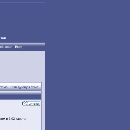
нтов
ообщения
-
Вход
тема
::
Следующая тема
ом в 1,03 карата ,