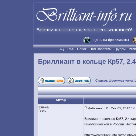
цены на бриллианты
FAQ
-
RSS
-
Поиск
-
Пользователи
-
Группы
-
Рег
Бриллиант в кольце Кр57, 2.4 
Список форумов www.bril
Автор
Елена
Добавлено: Вт Сен 05, 2017 14
Гость
Бриллиант в кольце Кр57, 2.4 кар
гемологической в России. Чистот
http://www.brilliant-info.ru/faq.php