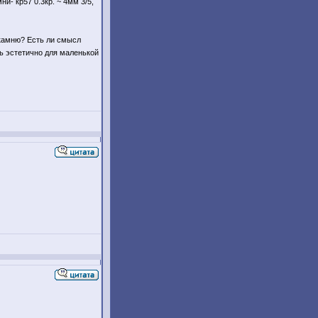
ни- кр57 0.3кр. ~ 4мм 3/5,
камню? Есть ли смысл
ть эстетично для маленькой