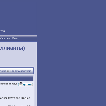
нтов
ообщения
-
Вход
иллианты)
тема
::
Следующая тема
лвочное кольцо
ет как будут со читаться