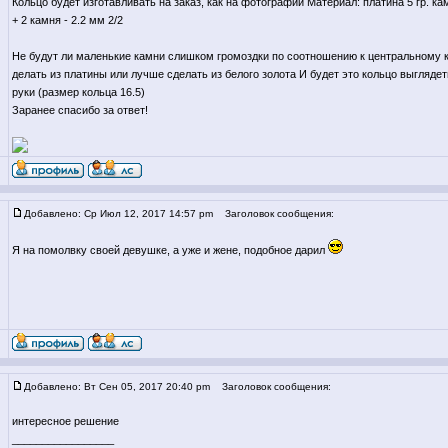
Кольцо будет изготавливать на заказ, как на фотографии Материал: платина 5 гр. кам
+ 2 камня - 2.2 мм 2/2
Не будут ли маленькие камни слишком громоздки по соотношению к центральному 
делать из платины или лучше сделать из белого золота И будет это кольцо выгляде
руки (размер кольца 16.5)
Заранее спасибо за ответ!
Добавлено: Ср Июл 12, 2017 14:57 pm
Заголовок сообщения:
Я на помолвку своей девушке, а уже и жене, подобное дарил
Добавлено: Вт Сен 05, 2017 20:40 pm
Заголовок сообщения:
интересное решение
_________________