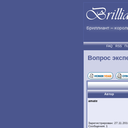
FAQ
-
RSS
-
По
Вопрос эксп
Автор
amate
Зарегистрирован: 27.11.201
Сообщения: 1