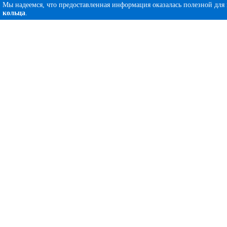
Мы надеемся, что предоставленная информация оказалась полезной для
кольца
.