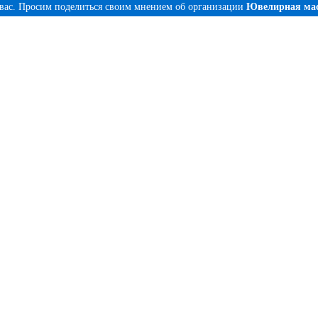
 вас. Просим поделиться своим мнением об организации
Ювелирная мас