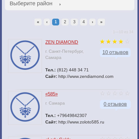
Выберите район
«
‹
1
2
3
4
›
»
1—10 из 34.
ZEN DIAMOND
г. Санкт-Петербург,
10 отзывов
Самара
Тел.:
(812) 448 34 71
Сайт:
http://www.zendiamond.com
«585»
г. Самара
0 отзывов
Тел.:
+79649842307
Сайт:
http://www.zoloto585.ru