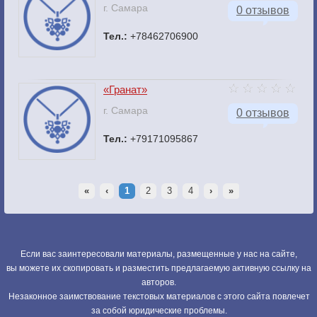
г. Самара
0 отзывов
Тел.:
+78462706900
«Гранат»
г. Самара
0 отзывов
Тел.:
+79171095867
«
‹
1
2
3
4
›
»
Если вас заинтересовали материалы, размещенные у нас на сайте,
вы можете их скопировать и разместить предлагаемую активную ссылку на
авторов.
Незаконное заимствование текстовых материалов с этого сайта повлечет
за собой юридические проблемы.