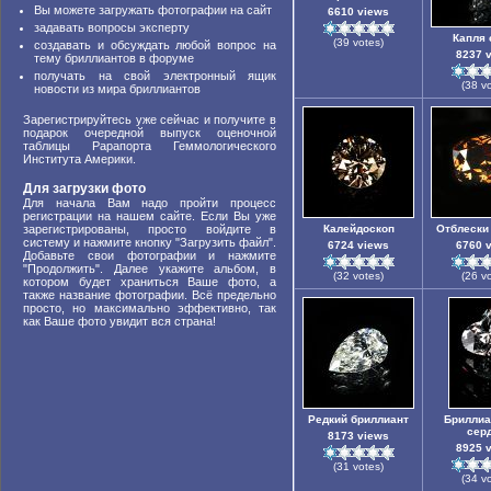
Вы можете загружать фотографии на сайт
6610 views
задавать вопросы эксперту
Капля 
(39 votes)
создавать и обсуждать любой вопрос на
8237 
тему бриллиантов в форуме
получать на свой электронный ящик
(38 v
новости из мира бриллиантов
Зарегистрируйтесь уже сейчас и получите в
подарок очередной выпуск оценочной
таблицы Рарапорта Геммологического
Института Америки.
Для загрузки фото
Для начала Вам надо пройти процесс
регистрации на нашем сайте. Если Вы уже
зарегистрированы, просто войдите в
Калейдоскоп
Отблески
систему и нажмите кнопку "Загрузить файл".
6724 views
6760 
Добавьте свои фотографии и нажмите
"Продолжить". Далее укажите альбом, в
(32 votes)
(26 v
котором будет храниться Ваше фото, а
также название фотографии. Всё предельно
просто, но максимально эффективно, так
как Ваше фото увидит вся страна!
Редкий бриллиант
Бриллиа
сер
8173 views
8925 
(31 votes)
(34 v