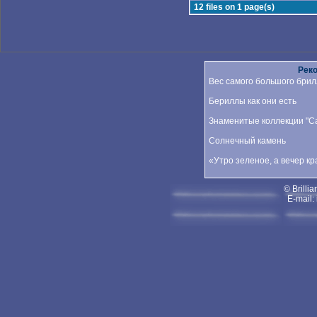
12 files on 1 page(s)
Рек
Вес самого большого брил
Бериллы как они есть
Знаменитые коллекции "Car
Солнечный камень
«Утро зеленое, а вечер к
© Brillia
E-mail: 