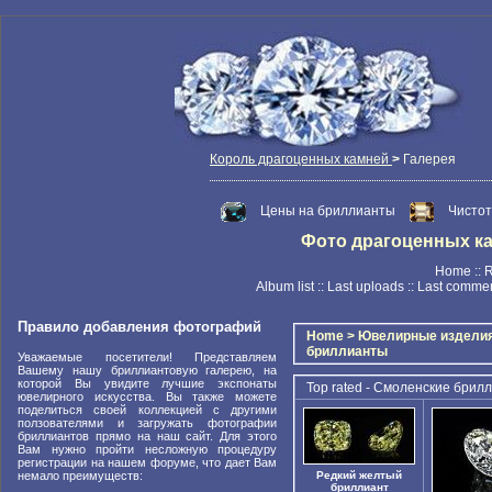
Король драгоценных камней
>
Галерея
Цены на бриллианты
Чисто
Фото драгоценных камн
Home
::
R
Album list
::
Last uploads
::
Last comme
Правило добавления фотографий
Home
>
Ювелирные издели
бриллианты
Уважаемые посетители! Представляем
Вашему нашу бриллиантовую галерею, на
которой Вы увидите лучшие экспонаты
Top rated - Смоленские брил
ювелирного искусства. Вы также можете
поделиться своей коллекцией с другими
ползователями и загружать фотографии
бриллиантов прямо на наш сайт. Для этого
Вам нужно пройти несложную процедуру
регистрации на нашем форуме, что дает Вам
немало преимуществ:
Редкий желтый
бриллиант