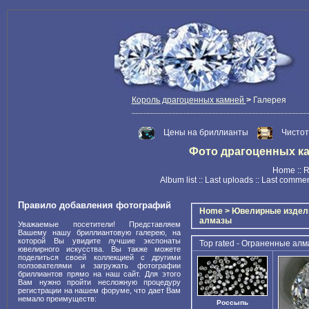
Король драгоценных камней
>
Галерея
Цены на бриллианты
Чистот
Фото драгоценных камн
Home
::
R
Album list
::
Last uploads
::
Last comme
Правило добавления фотографий
Home
>
Ювелирные издел
алмазы
Уважаемые посетители! Представляем
Вашему нашу бриллиантовую галерею, на
которой Вы увидите лучшие экспонаты
Top rated - Ограненные ал
ювелирного искусства. Вы также можете
поделиться своей коллекцией с другими
ползователями и загружать фотографии
бриллиантов прямо на наш сайт. Для этого
Вам нужно пройти несложную процедуру
регистрации на нашем форуме, что дает Вам
немало преимуществ:
Россыпь