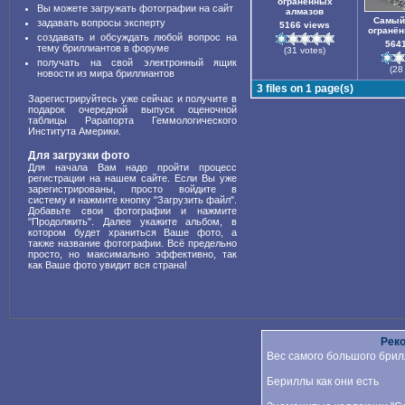
ограненных
Вы можете загружать фотографии на сайт
алмазов
Самый
задавать вопросы эксперту
5166 views
огранё
создавать и обсуждать любой вопрос на
564
тему бриллиантов в форуме
(31 votes)
получать на свой электронный ящик
(28
новости из мира бриллиантов
3 files on 1 page(s)
Зарегистрируйтесь уже сейчас и получите в
подарок очередной выпуск оценочной
таблицы Рарапорта Геммологического
Института Америки.
Для загрузки фото
Для начала Вам надо пройти процесс
регистрации на нашем сайте. Если Вы уже
зарегистрированы, просто войдите в
систему и нажмите кнопку "Загрузить файл".
Добавьте свои фотографии и нажмите
"Продолжить". Далее укажите альбом, в
котором будет храниться Ваше фото, а
также название фотографии. Всё предельно
просто, но максимально эффективно, так
как Ваше фото увидит вся страна!
Рек
Вес самого большого брил
Бериллы как они есть