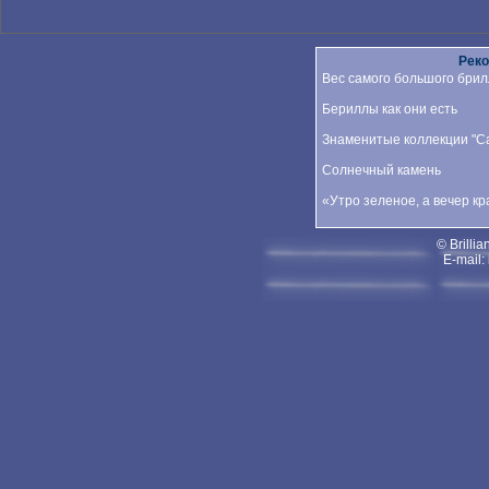
Рек
Вес самого большого брил
Бериллы как они есть
Знаменитые коллекции "Car
Солнечный камень
«Утро зеленое, а вечер к
© Brillia
E-mail: 