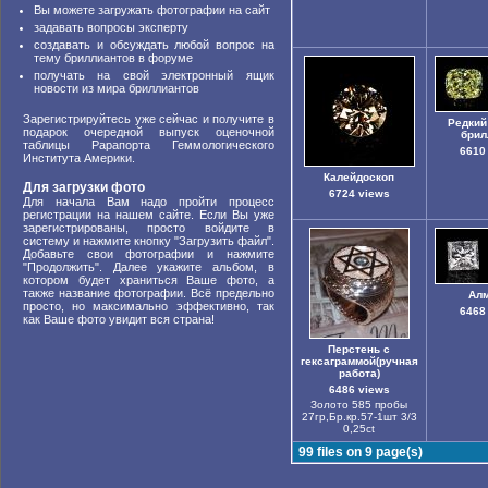
Вы можете загружать фотографии на сайт
задавать вопросы эксперту
создавать и обсуждать любой вопрос на
тему бриллиантов в форуме
получать на свой электронный ящик
новости из мира бриллиантов
Зарегистрируйтесь уже сейчас и получите в
Редкий
подарок очередной выпуск оценочной
брил
таблицы Рарапорта Геммологического
6610
Института Америки.
Калейдоскоп
Для загрузки фото
6724 views
Для начала Вам надо пройти процесс
регистрации на нашем сайте. Если Вы уже
зарегистрированы, просто войдите в
систему и нажмите кнопку "Загрузить файл".
Добавьте свои фотографии и нажмите
"Продолжить". Далее укажите альбом, в
котором будет храниться Ваше фото, а
также название фотографии. Всё предельно
Ал
просто, но максимально эффективно, так
6468
как Ваше фото увидит вся страна!
Перстень с
гексаграммой(ручная
работа)
6486 views
Золото 585 пробы
27гр,Бр.кр.57-1шт 3/3
0,25ct
99 files on 9 page(s)