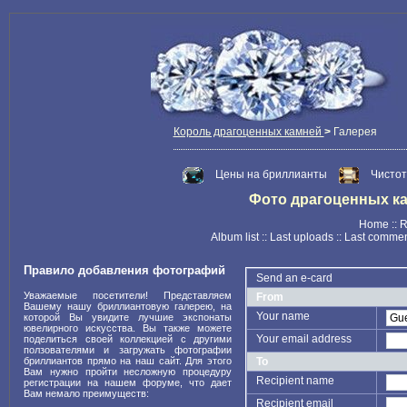
Король драгоценных камней
>
Галерея
Цены на бриллианты
Чистот
Фото драгоценных камн
Home
::
R
Album list
::
Last uploads
::
Last comme
Правило добавления фотографий
Send an e-card
Уважаемые посетители! Представляем
From
Вашему нашу бриллиантовую галерею, на
Your name
которой Вы увидите лучшие экспонаты
ювелирного искусства. Вы также можете
Your email address
поделиться своей коллекцией с другими
ползователями и загружать фотографии
бриллиантов прямо на наш сайт. Для этого
To
Вам нужно пройти несложную процедуру
Recipient name
регистрации на нашем форуме, что дает
Вам немало преимуществ:
Recipient email