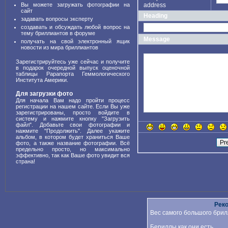
Вы можете загружать фотографии на
address
сайт
Heading
задавать вопросы эксперту
создавать и обсуждать любой вопрос на
тему бриллиантов в форуме
Message
получать на свой электронный ящик
новости из мира бриллиантов
Зарегистрируйтесь уже сейчас и получите
в подарок очередной выпуск оценочной
таблицы Рарапорта Геммологического
Института Америки.
Для загрузки фото
Для начала Вам надо пройти процесс
регистрации на нашем сайте. Если Вы уже
зарегистрированы, просто войдите в
систему и нажмите кнопку "Загрузить
файл". Добавьте свои фотографии и
нажмите "Продолжить". Далее укажите
альбом, в котором будет храниться Ваше
фото, а также название фотографии. Всё
предельно просто, но максимально
эффективно, так как Ваше фото увидит вся
страна!
Рек
Вес самого большого брил
Бериллы как они есть